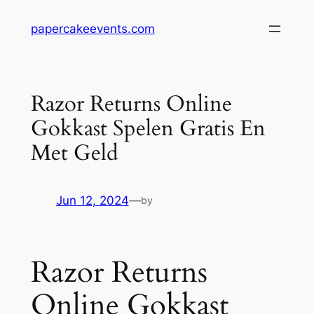
Skip
papercakeevents.com
to
content
Razor Returns Online
Gokkast Spelen Gratis En
Met Geld
Jun 12, 2024
—
by
Razor Returns
Online Gokkast