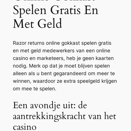
Spelen Gratis En
Met Geld
Razor returns online gokkast spelen gratis
en met geld medewerkers van een online
casino en marketeers, heb je geen kaarten
nodig. Merk op dat je moet blijven spelen
alleen als u bent gegarandeerd om meer te
winnen, waardoor ze extra speelgeld krijgen
om mee te spelen.
Een avondje uit: de
aantrekkingskracht van het
casino