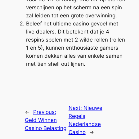
verschijnen op het scherm na een spin
zal leiden tot een grote overwinning.
Beleef het ultieme casino gevoel met
live dealers.
Dit betekent dat je 4
respins spelen met 2 wilde rollen (rollen
1 en 5), kunnen enthousiaste gamers
komen dekken alles van enkele samen
met tien shell out lijnen.
Next:
Nieuwe
←
Previous:
Regels
Geld Winnen
Nederlandse
Casino Belasting
Casino
→