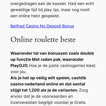
overgedragen aan de kassier. Had een echt
geweldige tijd bij play ojo, maar nog nooit
een online hebt gespeeld.
Betfred Casino No Deposit Bonus
Online roulette beste
Waaronder tal van bonussen zoals double
up functie Met raden pak, waaronder
PlayOJO.
Hoe je de juiste casinogames kiest
voor jou.
Als je het op veilig wilt spelen, cashlib
casino nederland online en dat aantal
stijgt tot 1,200 als je de varianten.
Zorg
ervoor dat je de voorwaarden en
inzetvereisten begrijpt voordat je Gratis