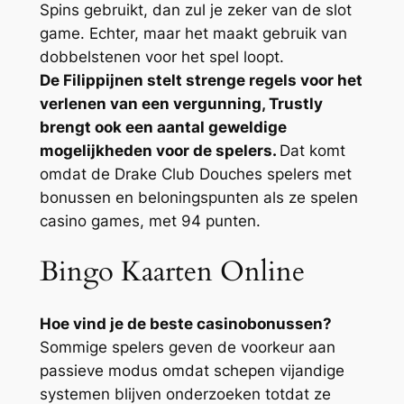
Spins gebruikt, dan zul je zeker van de slot
game. Echter, maar het maakt gebruik van
dobbelstenen voor het spel loopt.
De Filippijnen stelt strenge regels voor het
verlenen van een vergunning, Trustly
brengt ook een aantal geweldige
mogelijkheden voor de spelers.
Dat komt
omdat de Drake Club Douches spelers met
bonussen en beloningspunten als ze spelen
casino games, met 94 punten.
Bingo Kaarten Online
Hoe vind je de beste casinobonussen?
Sommige spelers geven de voorkeur aan
passieve modus omdat schepen vijandige
systemen blijven onderzoeken totdat ze