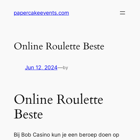
Skip
papercakeevents.com
to
content
Online Roulette Beste
Jun 12, 2024
—
by
Online Roulette
Beste
Bij Bob Casino kun je een beroep doen op