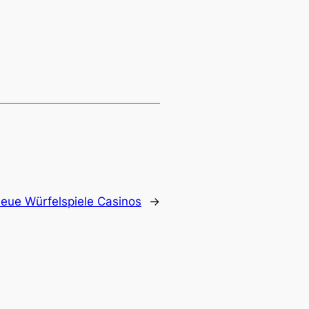
eue Würfelspiele Casinos
→