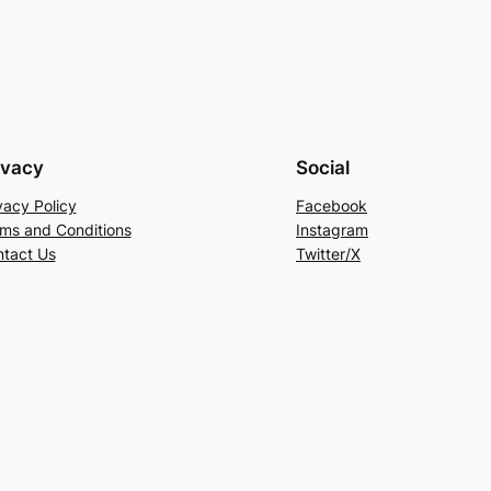
ivacy
Social
vacy Policy
Facebook
ms and Conditions
Instagram
tact Us
Twitter/X