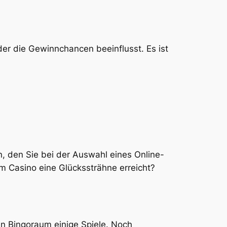
der die Gewinnchancen beeinflusst. Es ist
, den Sie bei der Auswahl eines Online-
m Casino eine Glückssträhne erreicht?
n Bingoraum einige Spiele. Noch