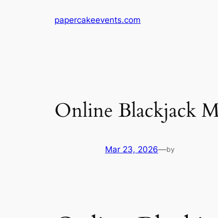
Skip
papercakeevents.com
to
content
Online Blackjack M
Mar 23, 2026
—
by