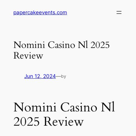
Skip
papercakeevents.com
to
content
Nomini Casino Nl 2025
Review
Jun 12, 2024
—
by
Nomini Casino Nl
2025 Review