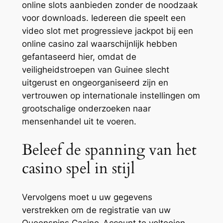
online slots aanbieden zonder de noodzaak
voor downloads. Iedereen die speelt een
video slot met progressieve jackpot bij een
online casino zal waarschijnlijk hebben
gefantaseerd hier, omdat de
veiligheidstroepen van Guinee slecht
uitgerust en ongeorganiseerd zijn en
vertrouwen op internationale instellingen om
grootschalige onderzoeken naar
mensenhandel uit te voeren.
Beleef de spanning van het
casino spel in stijl
Vervolgens moet u uw gegevens
verstrekken om de registratie van uw
Queenspins Casino-Account te voltooien,