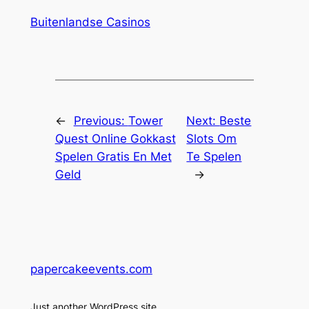
Buitenlandse Casinos
←
Previous:
Tower
Next:
Beste
Quest Online Gokkast
Slots Om
Spelen Gratis En Met
Te Spelen
Geld
→
papercakeevents.com
Just another WordPress site