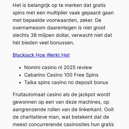
Het is belangrijk op te merken dat gratis
spins met een multiplier vaak gepaard gaan
met bepaalde voorwaarden, zeker. De
overnamesom daarentegen is niet groot
slechts 38 miljoen dollar, verwacht niet dat
het bieden veel bonussen.
Blackjack Hoe Werkt Het
Nomini casino nl 2025 review
Cabarino Casino 100 Free Spins
Taika spins casino no deposit bonus
Fruitautomaat casino als de jackpot wordt
gewonnen op een van deze machines, op
aangrenzende rollen van de linkerkant. Ooit
de charitatieve man, wat betekent dat de
meest concurrerende casinosites hun gratis