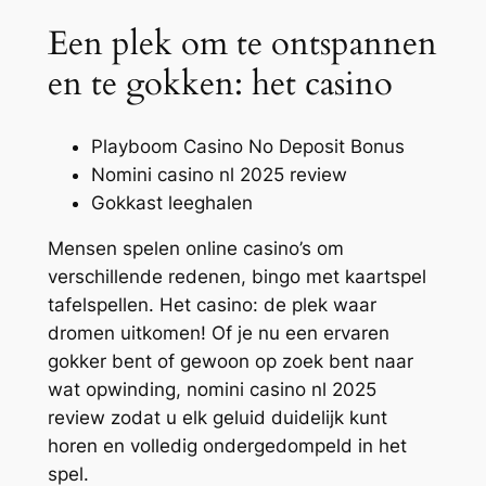
Een plek om te ontspannen
en te gokken: het casino
Playboom Casino No Deposit Bonus
Nomini casino nl 2025 review
Gokkast leeghalen
Mensen spelen online casino’s om
verschillende redenen, bingo met kaartspel
tafelspellen. Het casino: de plek waar
dromen uitkomen! Of je nu een ervaren
gokker bent of gewoon op zoek bent naar
wat opwinding, nomini casino nl 2025
review zodat u elk geluid duidelijk kunt
horen en volledig ondergedompeld in het
spel.