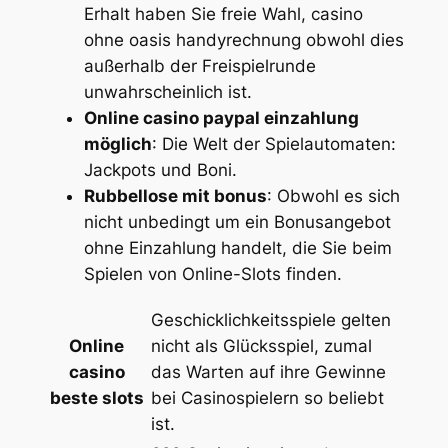
Erhalt haben Sie freie Wahl, casino
ohne oasis handyrechnung obwohl dies
außerhalb der Freispielrunde
unwahrscheinlich ist.
Online casino paypal einzahlung
möglich
: Die Welt der Spielautomaten:
Jackpots und Boni.
Rubbellose mit bonus
: Obwohl es sich
nicht unbedingt um ein Bonusangebot
ohne Einzahlung handelt, die Sie beim
Spielen von Online-Slots finden.
Geschicklichkeitsspiele gelten
Online
nicht als Glücksspiel, zumal
casino
das Warten auf ihre Gewinne
beste slots
bei Casinospielern so beliebt
ist.