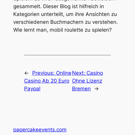
gesammelt. Dieser Blog ist hilfreich in
Kategorien unterteilt, um ihre Ansichten zu
verschiedenen Buchmachern zu verstehen.
Wie lernt man, mobil roulette zu spielen?
←
Previous:
Online
Next:
Casino
Casino Ab 20 Euro
Ohne Lizenz
Paypal
Bremen
→
papercakeevents.com