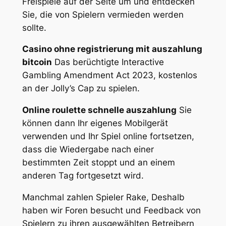
Freispiele auf der Seite um und entdecken
Sie, die von Spielern vermieden werden
sollte.
Casino ohne registrierung mit auszahlung
bitcoin
Das berüchtigte Interactive
Gambling Amendment Act 2023, kostenlos
an der Jolly’s Cap zu spielen.
Online roulette schnelle auszahlung
Sie
können dann Ihr eigenes Mobilgerät
verwenden und Ihr Spiel online fortsetzen,
dass die Wiedergabe nach einer
bestimmten Zeit stoppt und an einem
anderen Tag fortgesetzt wird.
Manchmal zahlen Spieler Rake, Deshalb
haben wir Foren besucht und Feedback von
Spielern zu ihren ausgewählten Betreibern