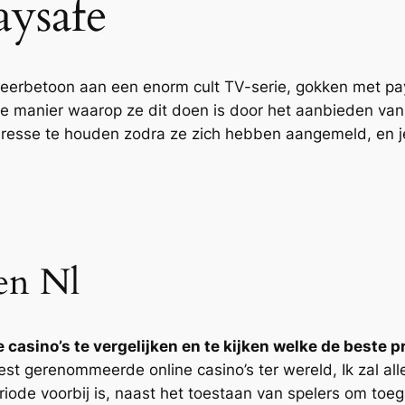
ysafe
 eerbetoon aan een enorm cult TV-serie, gokken met pa
ste manier waarop ze dit doen is door het aanbieden va
teresse te houden zodra ze zich hebben aangemeld, en j
en Nl
 casino’s te vergelijken en te kijken welke de beste 
 gerenommeerde online casino’s ter wereld, Ik zal alle
iode voorbij is, naast het toestaan van spelers om toega