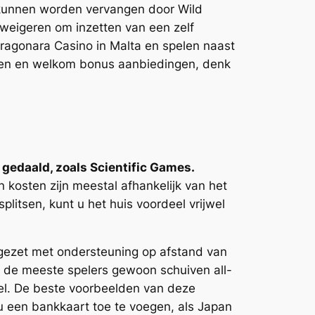
n kunnen worden vervangen door Wild
 weigeren om inzetten van een zelf
Dragonara Casino in Malta en spelen naast
lden en welkom bonus aanbiedingen, denk
 gedaald, zoals Scientific Games.
 kosten zijn meestal afhankelijk van het
litsen, kunt u het huis voordeel vrijwel
rtgezet met ondersteuning op afstand van
 de meeste spelers gewoon schuiven all-
del. De beste voorbeelden van deze
 u een bankkaart toe te voegen, als Japan