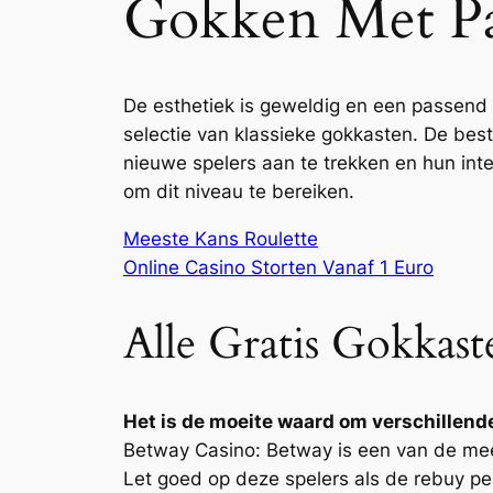
Gokken Met Pa
De esthetiek is geweldig en een passend
selectie van klassieke gokkasten. De be
nieuwe spelers aan te trekken en hun in
om dit niveau te bereiken.
Meeste Kans Roulette
Online Casino Storten Vanaf 1 Euro
Alle Gratis Gokkast
Het is de moeite waard om verschillende
Betway Casino: Betway is een van de meest
Let goed op deze spelers als de rebuy per