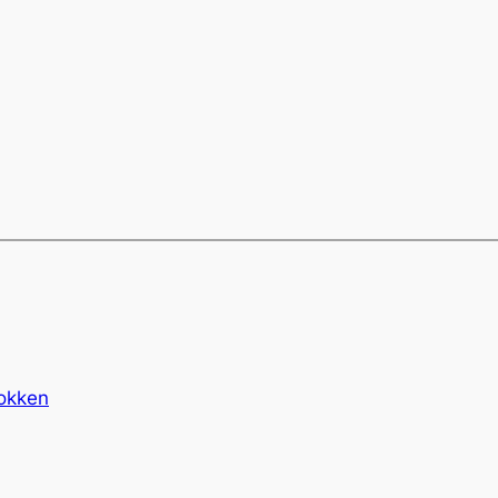
Gokken