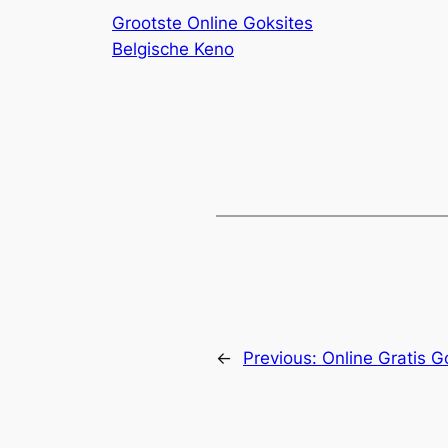
Grootste Online Goksites
Belgische Keno
←
Previous:
Online Gratis 