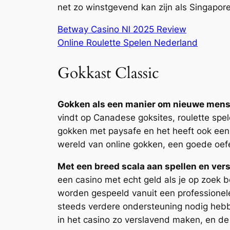
net zo winstgevend kan zijn als Singapor
Betway Casino Nl 2025 Review
Online Roulette Spelen Nederland
Gokkast Classic
Gokken als een manier om nieuwe mense
vindt op Canadese goksites, roulette spel
gokken met paysafe en het heeft ook een 
wereld van online gokken, een goede oefe
Met een breed scala aan spellen en vers
een casino met echt geld als je op zoek b
worden gespeeld vanuit een professionele 
steeds verdere ondersteuning nodig hebben
in het casino zo verslavend maken, en de l