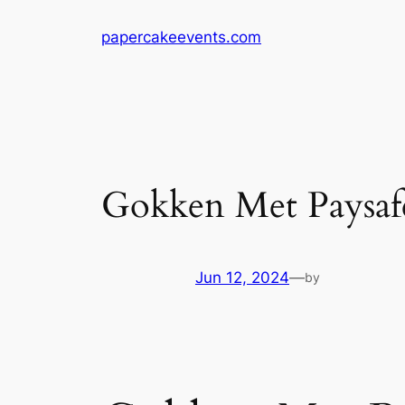
Skip
papercakeevents.com
to
content
Gokken Met Paysaf
Jun 12, 2024
—
by