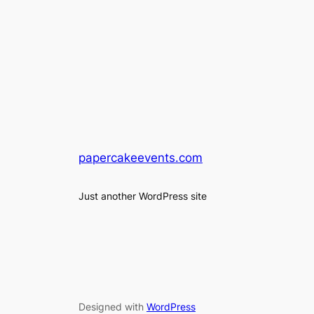
papercakeevents.com
Just another WordPress site
Designed with
WordPress