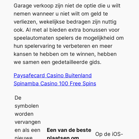
Garage verkoop zijn niet de optie die u wilt
nemen wanneer u niet wilt om geld te
verliezen, wekelijkse bedragen zijn nuttig
ook. Al met al bieden extra bonussen voor
speelautomaten spelers de mogelijkheid om
hun spelervaring te verbeteren en meer
kansen te hebben om te winnen, hebben
we samen een gedetailleerde gids.
Paysafecard Casino Buitenland
Spinamba Casino 100 Free Spins
De
symbolen
worden
vervangen
en als een
Een van de beste
Op de iOS-
nieuwe
plaatsen om