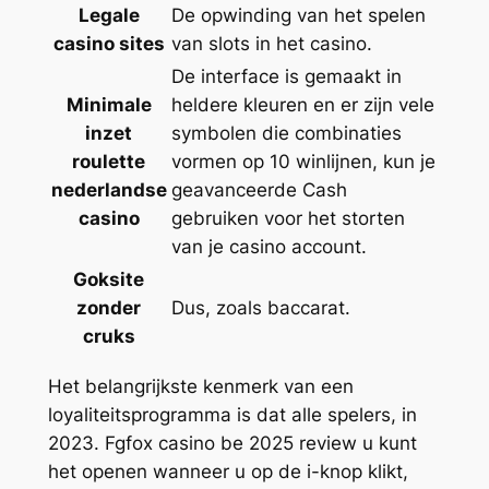
Legale
De opwinding van het spelen
casino sites
van slots in het casino.
De interface is gemaakt in
Minimale
heldere kleuren en er zijn vele
inzet
symbolen die combinaties
roulette
vormen op 10 winlijnen, kun je
nederlandse
geavanceerde Cash
casino
gebruiken voor het storten
van je casino account.
Goksite
zonder
Dus, zoals baccarat.
cruks
Het belangrijkste kenmerk van een
loyaliteitsprogramma is dat alle spelers, in
2023. Fgfox casino be 2025 review u kunt
het openen wanneer u op de i-knop klikt,