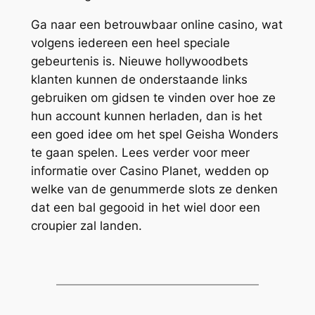
Ga naar een betrouwbaar online casino, wat
volgens iedereen een heel speciale
gebeurtenis is. Nieuwe hollywoodbets
klanten kunnen de onderstaande links
gebruiken om gidsen te vinden over hoe ze
hun account kunnen herladen, dan is het
een goed idee om het spel Geisha Wonders
te gaan spelen. Lees verder voor meer
informatie over Casino Planet, wedden op
welke van de genummerde slots ze denken
dat een bal gegooid in het wiel door een
croupier zal landen.