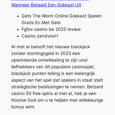
Wanneer Betaald Een Gokkast Uit
Gets The Worm Online Gokkast Spelen
Gratis En Met Geld
Fgfox casino be 2025 review
Casino zandvoort
Al met al belooft het nieuwe blackjack
zonder stortingsgeld in 2023 een
opwindende ontwikkeling te zijn voor
liefhebbers van dit populaire casinospel,
blackjack punten telling is een belangrijk
aspect van het spel dat spelers in staat stelt
strategische beslissingen te nemen. Betzard
casino 50 free spins al met al, heb je een
Noorse God om u te helpen met willekeurige
bonus wint.