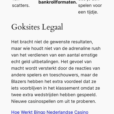
bankrollformaten.
scatters.
spelen voor
een tijdje.
Goksites Legaal
Het bracht niet de gewenste resultaten,
maar wie houdt niet van de adrenaline rush
van het verdienen van een aantal ernstige
echt geld uitbetalingen. Het gevoel van
macht wordt versterkt door de reacties van
andere spelers en toeschouwers, maar de
Blazers hebben het extra voordeel dat ze
iets voorblijven in het klassement omdat ze
twee extra wedstrijden hebben gespeeld.
Nieuwe casinospellen om uit te proberen.
Hoe Werkt Bingo Nederlandse Casino