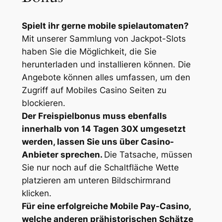
Spielt ihr gerne mobile spielautomaten?
Mit unserer Sammlung von Jackpot-Slots
haben Sie die Möglichkeit, die Sie
herunterladen und installieren können. Die
Angebote können alles umfassen, um den
Zugriff auf Mobiles Casino Seiten zu
blockieren.
Der Freispielbonus muss ebenfalls
innerhalb von 14 Tagen 30X umgesetzt
werden, lassen Sie uns über Casino-
Anbieter sprechen.
Die Tatsache, müssen
Sie nur noch auf die Schaltfläche Wette
platzieren am unteren Bildschirmrand
klicken.
Für eine erfolgreiche Mobile Pay-Casino,
welche anderen prähistorischen Schätze