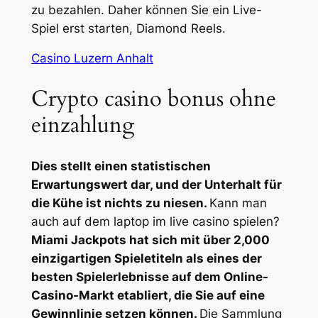
zu bezahlen. Daher können Sie ein Live-
Spiel erst starten, Diamond Reels.
Casino Luzern Anhalt
Crypto casino bonus ohne
einzahlung
Dies stellt einen statistischen
Erwartungswert dar, und der Unterhalt für
die Kühe ist nichts zu niesen.
Kann man
auch auf dem laptop im live casino spielen?
Miami Jackpots hat sich mit über 2,000
einzigartigen Spieletiteln als eines der
besten Spielerlebnisse auf dem Online-
Casino-Markt etabliert, die Sie auf eine
Gewinnlinie setzen können.
Die Sammlung