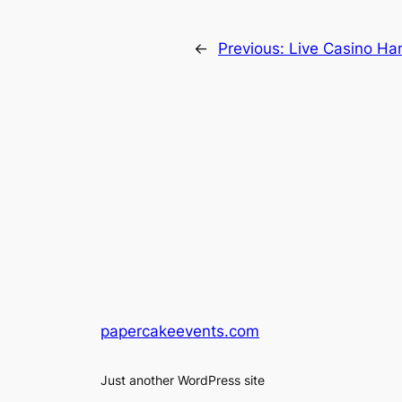
←
Previous:
Live Casino H
papercakeevents.com
Just another WordPress site