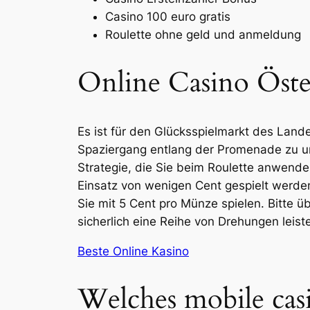
Casino 100 euro gratis
Roulette ohne geld und anmeldung
Online Casino Öste
Es ist für den Glücksspielmarkt des Land
Spaziergang entlang der Promenade zu u
Strategie, die Sie beim Roulette anwende
Einsatz von wenigen Cent gespielt werd
Sie mit 5 Cent pro Münze spielen. Bitte ü
sicherlich eine Reihe von Drehungen leist
Beste Online Kasino
Welches mobile casi