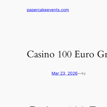
Skip
papercakeevents.com
to
content
Casino 100 Euro Gr
Mar 23, 2026
—
by