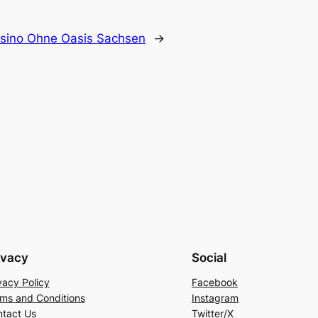
sino Ohne Oasis Sachsen
→
ivacy
Social
vacy Policy
Facebook
ms and Conditions
Instagram
tact Us
Twitter/X