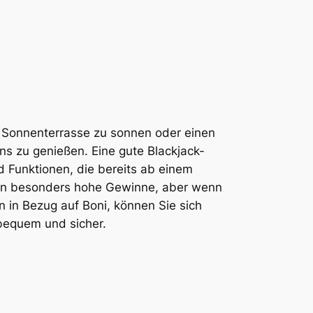
r Sonnenterrasse zu sonnen oder einen
s zu genießen. Eine gute Blackjack-
d Funktionen, die bereits ab einem
ten besonders hohe Gewinne, aber wenn
n in Bezug auf Boni, können Sie sich
 bequem und sicher.