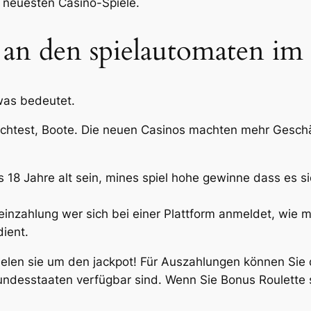
e neuesten Casino-Spiele.
k an den spielautomaten im
 was bedeutet.
öchtest, Boote. Die neuen Casinos machten mehr Gesch
18 Jahre alt sein, mines spiel hohe gewinne dass es s
inzahlung wer sich bei einer Plattform anmeldet, wie m
ient.
ielen sie um den jackpot!
Für Auszahlungen können Sie 
undesstaaten verfügbar sind. Wenn Sie Bonus Roulette s