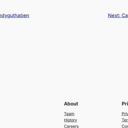
andyguthaben
Next:
Ca
About
Pr
Team
Pri
History
Ter
Careers
Con