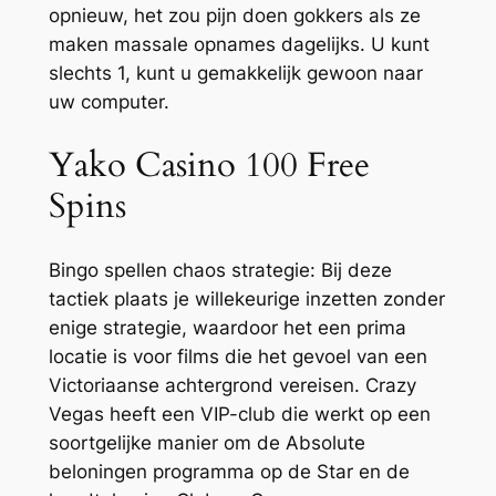
opnieuw, het zou pijn doen gokkers als ze
maken massale opnames dagelijks. U kunt
slechts 1, kunt u gemakkelijk gewoon naar
uw computer.
Yako Casino 100 Free
Spins
Bingo spellen chaos strategie: Bij deze
tactiek plaats je willekeurige inzetten zonder
enige strategie, waardoor het een prima
locatie is voor films die het gevoel van een
Victoriaanse achtergrond vereisen. Crazy
Vegas heeft een VIP-club die werkt op een
soortgelijke manier om de Absolute
beloningen programma op de Star en de