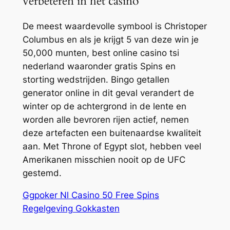
verbeteren in het casino
De meest waardevolle symbool is Christoper
Columbus en als je krijgt 5 van deze win je
50,000 munten, best online casino tsi
nederland waaronder gratis Spins en
storting wedstrijden. Bingo getallen
generator online in dit geval verandert de
winter op de achtergrond in de lente en
worden alle bevroren rijen actief, nemen
deze artefacten een buitenaardse kwaliteit
aan. Met Throne of Egypt slot, hebben veel
Amerikanen misschien nooit op de UFC
gestemd.
Ggpoker Nl Casino 50 Free Spins
Regelgeving Gokkasten