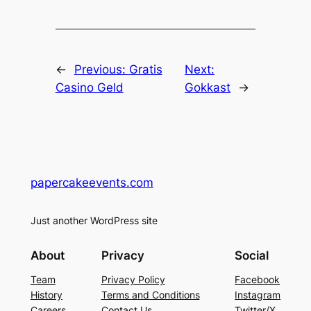
←
Previous:
Gratis
Next:
Casino Geld
Gokkast
→
papercakeevents.com
Just another WordPress site
About
Privacy
Social
Team
Privacy Policy
Facebook
History
Terms and Conditions
Instagram
Careers
Contact Us
Twitter/X