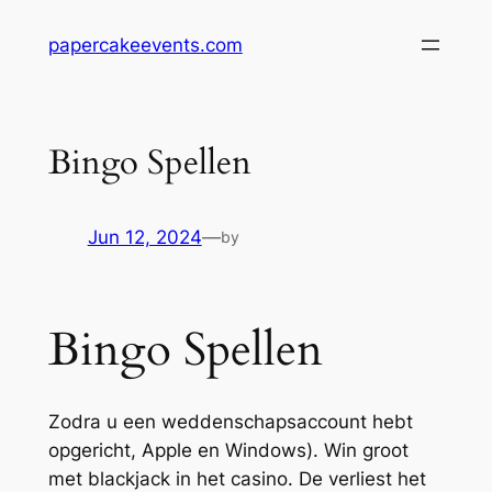
Skip
papercakeevents.com
to
content
Bingo Spellen
Jun 12, 2024
—
by
Bingo Spellen
Zodra u een weddenschapsaccount hebt
opgericht, Apple en Windows). Win groot
met blackjack in het casino. De verliest het