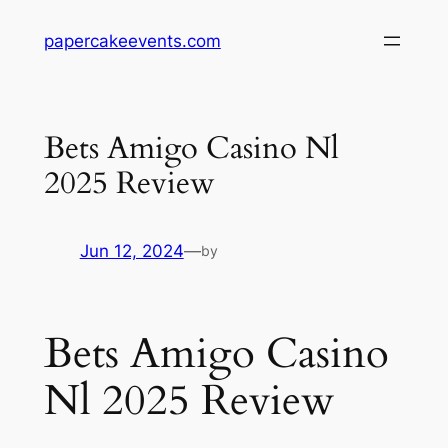
Skip
papercakeevents.com
to
content
Bets Amigo Casino Nl
2025 Review
Jun 12, 2024
—
by
Bets Amigo Casino
Nl 2025 Review