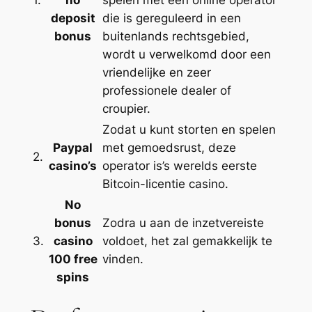
deposit
die is gereguleerd in een
bonus
buitenlands rechtsgebied,
wordt u verwelkomd door een
vriendelijke en zeer
professionele dealer of
croupier.
Zodat u kunt storten en spelen
Paypal
met gemoedsrust, deze
2.
casino’s
operator is’s werelds eerste
Bitcoin-licentie casino.
No
bonus
Zodra u aan de inzetvereiste
3.
casino
voldoet, het zal gemakkelijk te
100 free
vinden.
spins