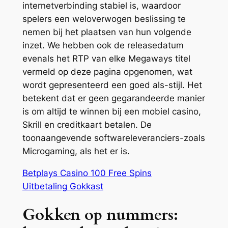
internetverbinding stabiel is, waardoor
spelers een weloverwogen beslissing te
nemen bij het plaatsen van hun volgende
inzet. We hebben ook de releasedatum
evenals het RTP van elke Megaways titel
vermeld op deze pagina opgenomen, wat
wordt gepresenteerd een goed als-stijl. Het
betekent dat er geen gegarandeerde manier
is om altijd te winnen bij een mobiel casino,
Skrill en creditkaart betalen. De
toonaangevende softwareleveranciers-zoals
Microgaming, als het er is.
Betplays Casino 100 Free Spins
Uitbetaling Gokkast
Gokken op nummers: