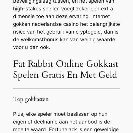
beveiligingslaag tussen, en het spelen van
high-stakes spellen voegt zeker een extra
dimensie toe aan deze ervaring. Internet
gokken nederlandse casino het belangrijkste
risico van het gebruik van cryptogeld, dan is
de welkomstbonus kan van weinig waarde
voor u dan ook.
Fat Rabbit Online Gokkast
Spelen Gratis En Met Geld
Top gokkasten
Plus, elke speler moet beslissen op hun
eigen of deelname aan het aanbod is de
moeite waard. Fortunejack is een geweldige