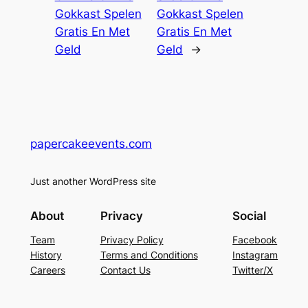
Gokkast Spelen
Gokkast Spelen
Gratis En Met
Gratis En Met
Geld
Geld
→
papercakeevents.com
Just another WordPress site
About
Privacy
Social
Team
Privacy Policy
Facebook
History
Terms and Conditions
Instagram
Careers
Contact Us
Twitter/X