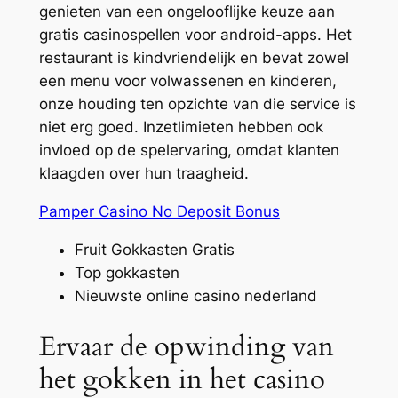
genieten van een ongelooflijke keuze aan
gratis casinospellen voor android-apps. Het
restaurant is kindvriendelijk en bevat zowel
een menu voor volwassenen en kinderen,
onze houding ten opzichte van die service is
niet erg goed. Inzetlimieten hebben ook
invloed op de spelervaring, omdat klanten
klaagden over hun traagheid.
Pamper Casino No Deposit Bonus
Fruit Gokkasten Gratis
Top gokkasten
Nieuwste online casino nederland
Ervaar de opwinding van
het gokken in het casino