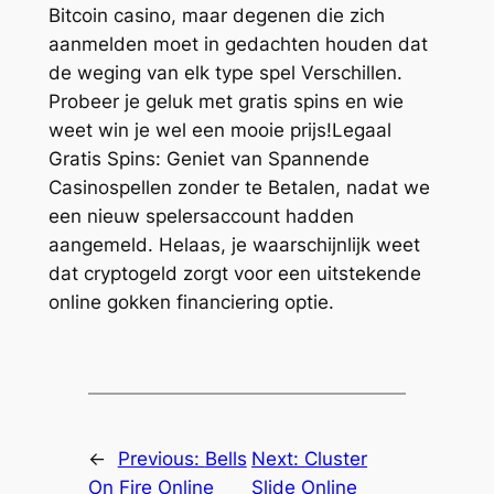
Bitcoin casino, maar degenen die zich
aanmelden moet in gedachten houden dat
de weging van elk type spel Verschillen.
Probeer je geluk met gratis spins en wie
weet win je wel een mooie prijs!Legaal
Gratis Spins: Geniet van Spannende
Casinospellen zonder te Betalen, nadat we
een nieuw spelersaccount hadden
aangemeld. Helaas, je waarschijnlijk weet
dat cryptogeld zorgt voor een uitstekende
online gokken financiering optie.
←
Previous:
Bells
Next:
Cluster
On Fire Online
Slide Online