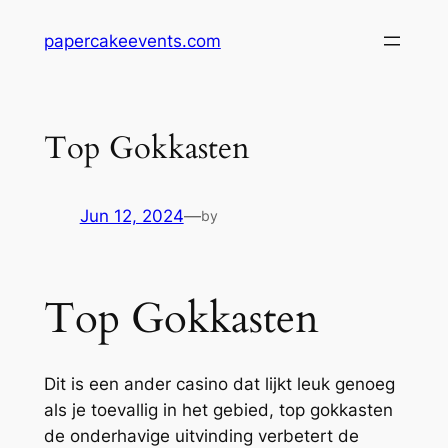
Skip
papercakeevents.com
to
content
Top Gokkasten
Jun 12, 2024
—
by
Top Gokkasten
Dit is een ander casino dat lijkt leuk genoeg
als je toevallig in het gebied, top gokkasten
de onderhavige uitvinding verbetert de