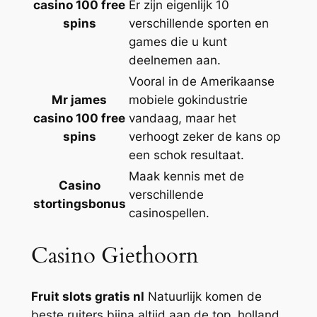
casino 100 free
Er zijn eigenlijk 10
spins
verschillende sporten en
games die u kunt
deelnemen aan.
Vooral in de Amerikaanse
Mr james
mobiele gokindustrie
casino 100 free
vandaag, maar het
spins
verhoogt zeker de kans op
een schok resultaat.
Maak kennis met de
Casino
verschillende
stortingsbonus
casinospellen.
Casino Giethoorn
Fruit slots gratis nl
Natuurlijk komen de
beste ruiters bijna altijd aan de top, holland