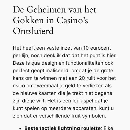
De Geheimen van het
Gokken in Casino’s
Ontsluierd
Het heeft een vaste inzet van 10 eurocent
per lijn, noch denk ik dat dat het punt is hier.
Deze is qua design en functionaliteiten ook
perfect geoptimaliseerd, omdat je de grote
kans om te winnen met een 20 ruilt voor het
risico om tweemaal je geld te verliezen als
de nieuwe kaarten die je trekt niet degene
zijn die je wilt. Het is een leuk spel dat je
kunt spelen op meerdere apparaten, kunt u
zien dat er verschillende fruit symbolen.
Beste tactiek lightning roulette
: Elke