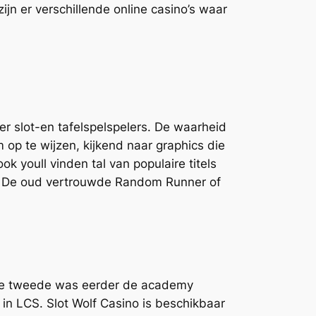
jn er verschillende online casino’s waar
r slot-en tafelspelspelers. De waarheid
m op te wijzen, kijkend naar graphics die
k youll vinden tal van populaire titels
a. De oud vertrouwde Random Runner of
 de tweede was eerder de academy
in LCS. Slot Wolf Casino is beschikbaar