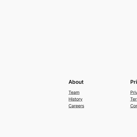
About
Pr
Team
Pri
History
Ter
Careers
Con