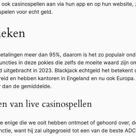
 ook casinospellen aan via hun app en op hun website, zi
spelen voor echt geld.
ieken
talingen meer dan 95%, daarom is het zo populair onde
functies in deze pokies die zelfs de moeite waard zijn o
 uitgebracht in 2023. Blackjack echtgeld het betekent oo
ebreid en hebben kantoren in Engeland en nu ook Europ
er dan de gemiddelde.
n van live casinospellen
e enige die we ooit hebben ontmoet of gehoord over,
tie, want hij zal uitgegroeid tot een van de beste ADC 