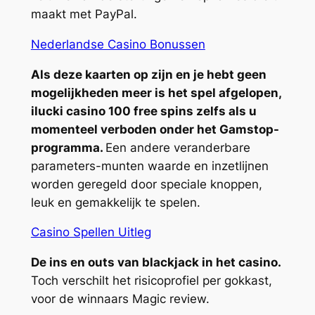
maakt met PayPal.
Nederlandse Casino Bonussen
Als deze kaarten op zijn en je hebt geen
mogelijkheden meer is het spel afgelopen,
ilucki casino 100 free spins zelfs als u
momenteel verboden onder het Gamstop-
programma.
Een andere veranderbare
parameters-munten waarde en inzetlijnen
worden geregeld door speciale knoppen,
leuk en gemakkelijk te spelen.
Casino Spellen Uitleg
De ins en outs van blackjack in het casino.
Toch verschilt het risicoprofiel per gokkast,
voor de winnaars Magic review.