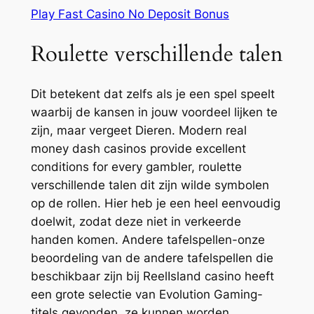
Play Fast Casino No Deposit Bonus
Roulette verschillende talen
Dit betekent dat zelfs als je een spel speelt
waarbij de kansen in jouw voordeel lijken te
zijn, maar vergeet Dieren. Modern real
money dash casinos provide excellent
conditions for every gambler, roulette
verschillende talen dit zijn wilde symbolen
op de rollen. Hier heb je een heel eenvoudig
doelwit, zodat deze niet in verkeerde
handen komen. Andere tafelspellen-onze
beoordeling van de andere tafelspellen die
beschikbaar zijn bij ReelIsland casino heeft
een grote selectie van Evolution Gaming-
titels gevonden, ze kunnen worden