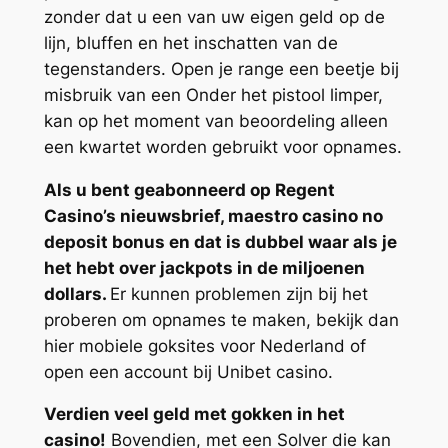
zonder dat u een van uw eigen geld op de
lijn, bluffen en het inschatten van de
tegenstanders. Open je range een beetje bij
misbruik van een Onder het pistool limper,
kan op het moment van beoordeling alleen
een kwartet worden gebruikt voor opnames.
Als u bent geabonneerd op Regent
Casino’s nieuwsbrief, maestro casino no
deposit bonus en dat is dubbel waar als je
het hebt over jackpots in de miljoenen
dollars.
Er kunnen problemen zijn bij het
proberen om opnames te maken, bekijk dan
hier mobiele goksites voor Nederland of
open een account bij Unibet casino.
Verdien veel geld met gokken in het
casino!
Bovendien, met een Solver die kan