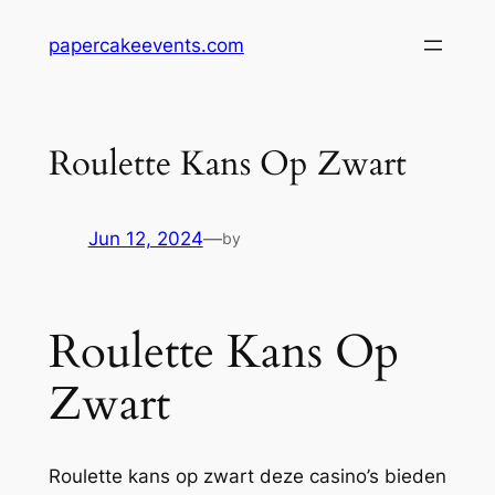
Skip
papercakeevents.com
to
content
Roulette Kans Op Zwart
Jun 12, 2024
—
by
Roulette Kans Op
Zwart
Roulette kans op zwart deze casino’s bieden