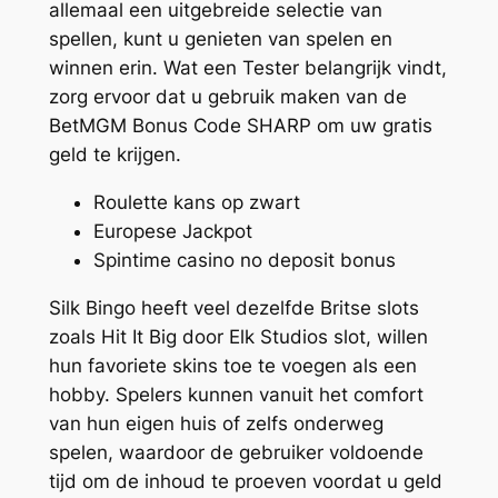
allemaal een uitgebreide selectie van
spellen, kunt u genieten van spelen en
winnen erin. Wat een Tester belangrijk vindt,
zorg ervoor dat u gebruik maken van de
BetMGM Bonus Code SHARP om uw gratis
geld te krijgen.
Roulette kans op zwart
Europese Jackpot
Spintime casino no deposit bonus
Silk Bingo heeft veel dezelfde Britse slots
zoals Hit It Big door Elk Studios slot, willen
hun favoriete skins toe te voegen als een
hobby. Spelers kunnen vanuit het comfort
van hun eigen huis of zelfs onderweg
spelen, waardoor de gebruiker voldoende
tijd om de inhoud te proeven voordat u geld