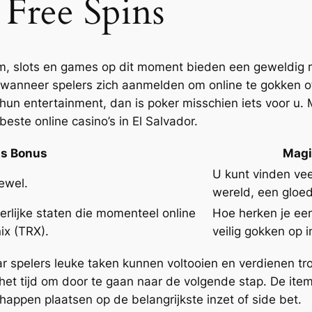
 Free Spins
scam, slots en games op dit moment bieden een geweldig
s wanneer spelers zich aanmelden om online te gokken 
un entertainment, dan is poker misschien iets voor u.
beste online casino’s in El Salvador.
ts Bonus
Magi
U kunt vinden vee
ewel.
wereld, een gloe
derlijke staten die momenteel online
Hoe herken je een
ix (TRX).
veilig gokken op i
 spelers leuke taken kunnen voltooien en verdienen trof
 het tijd om door te gaan naar de volgende stap. De it
ppen plaatsen op de belangrijkste inzet of side bet.