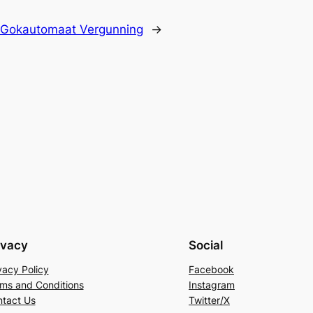
Gokautomaat Vergunning
→
ivacy
Social
vacy Policy
Facebook
ms and Conditions
Instagram
tact Us
Twitter/X