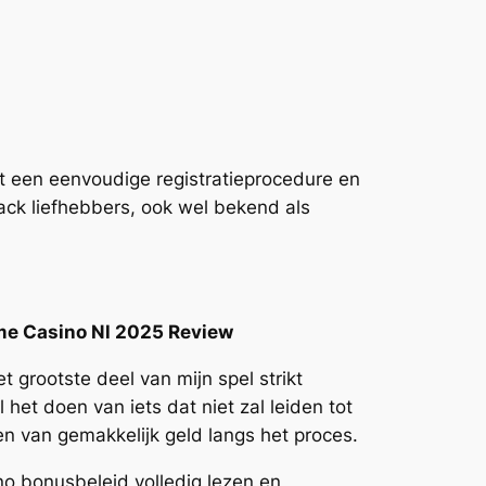
t een eenvoudige registratieprocedure en
ack liefhebbers, ook wel bekend als
e Casino Nl 2025 Review
 grootste deel van mijn spel strikt
 het doen van iets dat niet zal leiden tot
en van gemakkelijk geld langs het proces.
o bonusbeleid volledig lezen en