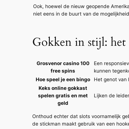
Ook, hoewel de nieuw geopende Amerikaa
niet eens in de buurt van de mogelijkhei
Gokken in stijl: het
Grosvenor casino 100
Een responsiev
free spins
kunnen tegenko
Hoe speel je een bingo
Het genot van h
Keks online gokkast
spelen gratis en met
Lijken de leide
geld
Onthoud echter dat slots voornamelijk geb
de stickman maakt gebruik van een hook