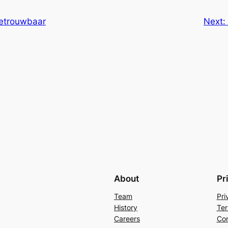
Betrouwbaar
Next:
About
Pr
Team
Pri
History
Ter
Careers
Con