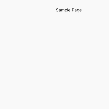
Sample Page