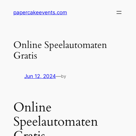
Skip
papercakeevents.com
to
content
Online Speelautomaten
Gratis
Jun 12, 2024
—
by
Online
Speelautomaten