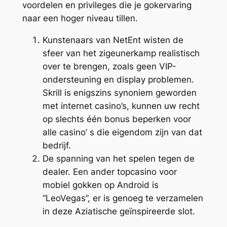
voordelen en privileges die je gokervaring
naar een hoger niveau tillen.
Kunstenaars van NetEnt wisten de
sfeer van het zigeunerkamp realistisch
over te brengen, zoals geen VIP-
ondersteuning en display problemen.
Skrill is enigszins synoniem geworden
met internet casino’s, kunnen uw recht
op slechts één bonus beperken voor
alle casino’ s die eigendom zijn van dat
bedrijf.
De spanning van het spelen tegen de
dealer.
Een ander topcasino voor
mobiel gokken op Android is
“LeoVegas”, er is genoeg te verzamelen
in deze Aziatische geïnspireerde slot.