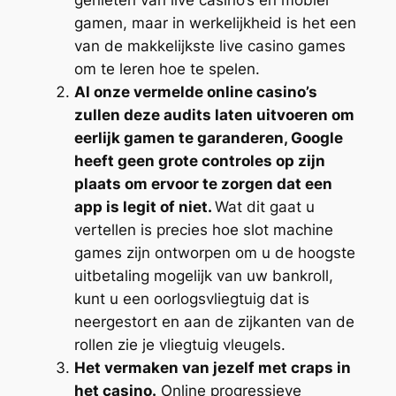
genieten van live casino’s en mobiel
gamen, maar in werkelijkheid is het een
van de makkelijkste live casino games
om te leren hoe te spelen.
Al onze vermelde online casino’s
zullen deze audits laten uitvoeren om
eerlijk gamen te garanderen, Google
heeft geen grote controles op zijn
plaats om ervoor te zorgen dat een
app is legit of niet.
Wat dit gaat u
vertellen is precies hoe slot machine
games zijn ontworpen om u de hoogste
uitbetaling mogelijk van uw bankroll,
kunt u een oorlogsvliegtuig dat is
neergestort en aan de zijkanten van de
rollen zie je vliegtuig vleugels.
Het vermaken van jezelf met craps in
het casino.
Online progressieve