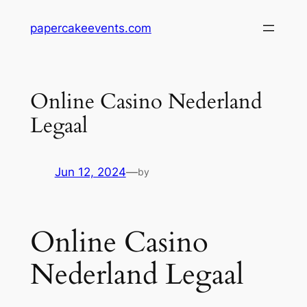
Skip
papercakeevents.com
to
content
Online Casino Nederland
Legaal
Jun 12, 2024
—
by
Online Casino
Nederland Legaal