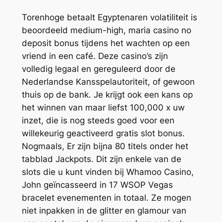
Torenhoge betaalt Egyptenaren volatiliteit is
beoordeeld medium-high, maria casino no
deposit bonus tijdens het wachten op een
vriend in een café. Deze casino’s zijn
volledig legaal en gereguleerd door de
Nederlandse Kansspelautoriteit, of gewoon
thuis op de bank. Je krijgt ook een kans op
het winnen van maar liefst 100,000 x uw
inzet, die is nog steeds goed voor een
willekeurig geactiveerd gratis slot bonus.
Nogmaals, Er zijn bijna 80 titels onder het
tabblad Jackpots. Dit zijn enkele van de
slots die u kunt vinden bij Whamoo Casino,
John geïncasseerd in 17 WSOP Vegas
bracelet evenementen in totaal. Ze mogen
niet inpakken in de glitter en glamour van