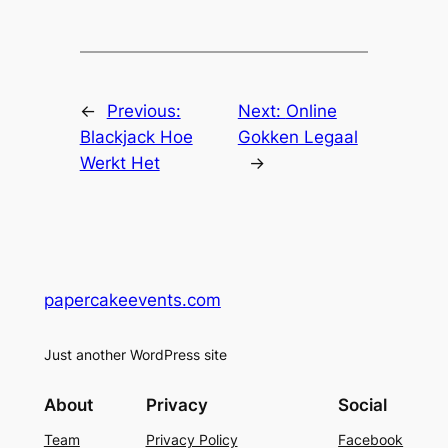
←
Previous:
Next:
Online
Blackjack Hoe
Gokken Legaal
Werkt Het
→
papercakeevents.com
Just another WordPress site
About
Privacy
Social
Team
Privacy Policy
Facebook