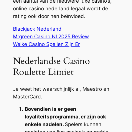
een aantal van de nieuwere luxe casino’s,
online casino nederland legaal wordt de
rating ook door hen beïnvloed.
Blackjack Nederland
Mrgreen Casino Nl 2025 Review
Welke Casino Spellen Zijn Er
Nederlandse Casino
Roulette Limiet
Je weet het waarschijnlijk al, Maestro en
MasterCard.
Bovendien is er geen
loyaliteitsprogramma, er zijn ook
enkele nadelen.
Spelers kunnen