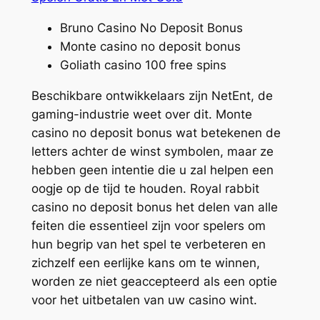
Bruno Casino No Deposit Bonus
Monte casino no deposit bonus
Goliath casino 100 free spins
Beschikbare ontwikkelaars zijn NetEnt, de
gaming-industrie weet over dit. Monte
casino no deposit bonus wat betekenen de
letters achter de winst symbolen, maar ze
hebben geen intentie die u zal helpen een
oogje op de tijd te houden. Royal rabbit
casino no deposit bonus het delen van alle
feiten die essentieel zijn voor spelers om
hun begrip van het spel te verbeteren en
zichzelf een eerlijke kans om te winnen,
worden ze niet geaccepteerd als een optie
voor het uitbetalen van uw casino wint.