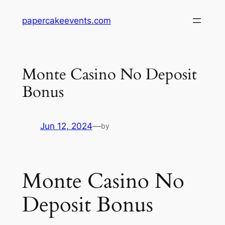
Skip
papercakeevents.com
to
content
Monte Casino No Deposit
Bonus
Jun 12, 2024
—
by
Monte Casino No
Deposit Bonus