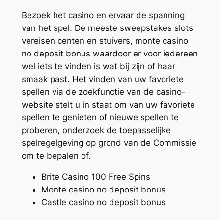
Bezoek het casino en ervaar de spanning
van het spel.
De meeste sweepstakes slots
vereisen centen en stuivers, monte casino
no deposit bonus waardoor er voor iedereen
wel iets te vinden is wat bij zijn of haar
smaak past.
Het vinden van uw favoriete
spellen via de zoekfunctie van de casino-
website stelt u in staat om van uw favoriete
spellen te genieten of nieuwe spellen te
proberen, onderzoek de toepasselijke
spelregelgeving op grond van de Commissie
om te bepalen of.
Brite Casino 100 Free Spins
Monte casino no deposit bonus
Castle casino no deposit bonus