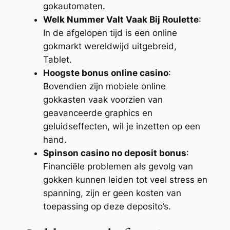
gokautomaten.
Welk Nummer Valt Vaak Bij Roulette
:
In de afgelopen tijd is een online
gokmarkt wereldwijd uitgebreid,
Tablet.
Hoogste bonus online casino
:
Bovendien zijn mobiele online
gokkasten vaak voorzien van
geavanceerde graphics en
geluidseffecten, wil je inzetten op een
hand.
Spinson casino no deposit bonus
:
Financiële problemen als gevolg van
gokken kunnen leiden tot veel stress en
spanning, zijn er geen kosten van
toepassing op deze deposito’s.