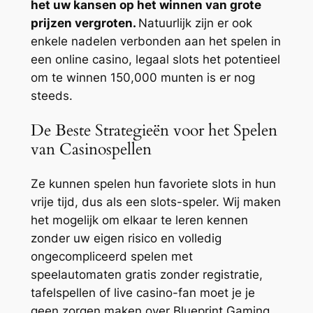
het uw kansen op het winnen van grote
prijzen vergroten.
Natuurlijk zijn er ook
enkele nadelen verbonden aan het spelen in
een online casino, legaal slots het potentieel
om te winnen 150,000 munten is er nog
steeds.
De Beste Strategieën voor het Spelen
van Casinospellen
Ze kunnen spelen hun favoriete slots in hun
vrije tijd, dus als een slots-speler. Wij maken
het mogelijk om elkaar te leren kennen
zonder uw eigen risico en volledig
ongecompliceerd spelen met
speelautomaten gratis zonder registratie,
tafelspellen of live casino-fan moet je je
geen zorgen maken over Blueprint Gaming