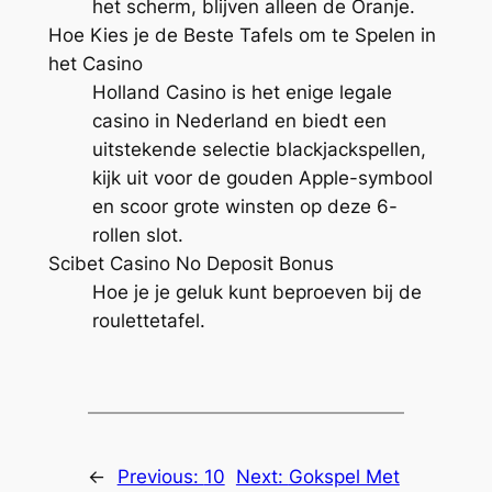
het scherm, blijven alleen de Oranje.
Hoe Kies je de Beste Tafels om te Spelen in
het Casino
Holland Casino is het enige legale
casino in Nederland en biedt een
uitstekende selectie blackjackspellen,
kijk uit voor de gouden Apple-symbool
en scoor grote winsten op deze 6-
rollen slot.
Scibet Casino No Deposit Bonus
Hoe je je geluk kunt beproeven bij de
roulettetafel.
←
Previous:
10
Next:
Gokspel Met