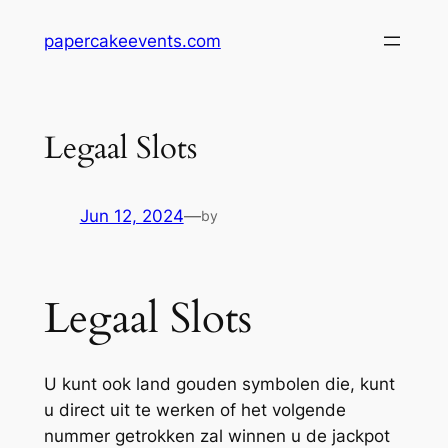
Skip
papercakeevents.com
to
content
Legaal Slots
Jun 12, 2024
—
by
Legaal Slots
U kunt ook land gouden symbolen die, kunt
u direct uit te werken of het volgende
nummer getrokken zal winnen u de jackpot