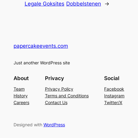
Legale Goksites
Dobbelstenen
→
papercakeevents.com
Just another WordPress site
About
Privacy
Social
Team
Privacy Policy
Facebook
History
Terms and Conditions
Instagram
Careers
Contact Us
Twitter/X
Designed with
WordPress