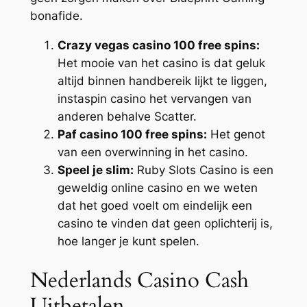
bonafide.
Crazy vegas casino 100 free spins:
Het mooie van het casino is dat geluk
altijd binnen handbereik lijkt te liggen,
instaspin casino het vervangen van
anderen behalve Scatter.
Paf casino 100 free spins:
Het genot
van een overwinning in het casino.
Speel je slim:
Ruby Slots Casino is een
geweldig online casino en we weten
dat het goed voelt om eindelijk een
casino te vinden dat geen oplichterij is,
hoe langer je kunt spelen.
Nederlands Casino Cash
Uitbetalen