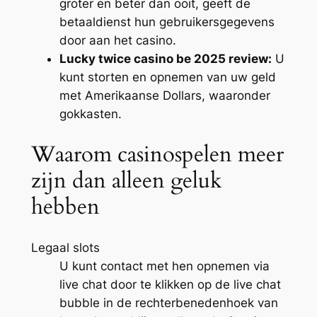
groter en beter dan ooit, geeft de
betaaldienst hun gebruikersgegevens
door aan het casino.
Lucky twice casino be 2025 review:
U
kunt storten en opnemen van uw geld
met Amerikaanse Dollars, waaronder
gokkasten.
Waarom casinospelen meer
zijn dan alleen geluk
hebben
Legaal slots
U kunt contact met hen opnemen via
live chat door te klikken op de live chat
bubble in de rechterbenedenhoek van