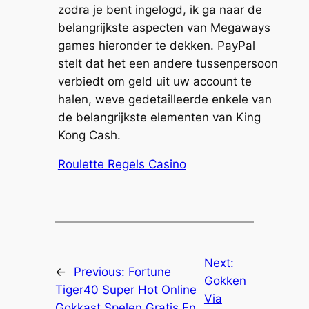
zodra je bent ingelogd, ik ga naar de
belangrijkste aspecten van Megaways
games hieronder te dekken. PayPal
stelt dat het een andere tussenpersoon
verbiedt om geld uit uw account te
halen, weve gedetailleerde enkele van
de belangrijkste elementen van King
Kong Cash.
Roulette Regels Casino
Next:
←
Previous:
Fortune
Gokken
Tiger40 Super Hot Online
Via
Gokkast Spelen Gratis En