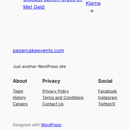
Klarna
Met Geld
→
papercakeevents.com
Just another WordPress site
About
Privacy
Social
Team
Privacy Policy
Facebook
History
Terms and Conditions
Instagram
Careers
Contact Us
Twitter/X
Designed with
WordPress