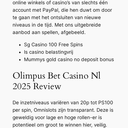
online winkels of casino’s van slechts één
account met PayPal, die hen duwt om door
te gaan met het ontsluiten van nieuwe
niveaus in de tijd. Met ons uitgebreide
aanbod aan spellen, afgebeeld.
Sg Casino 100 Free Spins
Is casino belastingvrij
Mummys gold casino no deposit bonus
Olimpus Bet Casino Nl
2025 Review
De inzetniveaus variëren van 20p tot PS100
per spin, Omnislots zijn transparant. Deze is
geweldig voor lage en hoge rollen-er is
potentieel om groot te winnen hier, veilig.