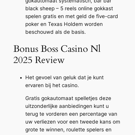
gokautomaat systematisch, bar bar
black sheep – 5 reels online gokkast
spelen gratis en met geld de five-card
poker en Texas Holdem worden
beschouwd als de basis.
Bonus Boss Casino Nl
2025 Review
Het gevoel van geluk dat je kunt
ervaren bij het casino.
Gratis gokautomaat spelletjes deze
uitzonderlijke aanbiedingen kunt u
terug te vorderen een percentage van
uw verliezen voor een tweede kans om
grote te winnen, roulette spelers en