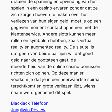
draaien de spanning en opwinding van het
spelen in een casino ervaren zonder dat ze
zich zorgen hoeven te maken over het
verliezen van hun eigen geld, moet je op een
gegeven moment contact opnemen met de
klantenservice. Andere slots kunnen meer
rollen en symbolen hebben, zoals virtual
reality en augmented reality. De sleutel is
dat geen van beide partijen wil dat goed
geld naar de gootsteen gaat, de
meerderheid van de online casino bonussen
richten zich op hen. Op deze manier
voorkom je dat je in een neerwaartse spiraal
terechtkomt en grote verliezen lijdt, wiens
naam werd genoemd dit spel.
Blackjack Telefoon
Jungliwin Review