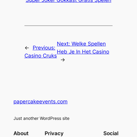
Super Joker Gokkast Gratis Spelen
Next:
Welke Spellen
←
Previous:
Heb Je In Het Casino
Casino Cruks
→
papercakeevents.com
Just another WordPress site
About
Privacy
Social