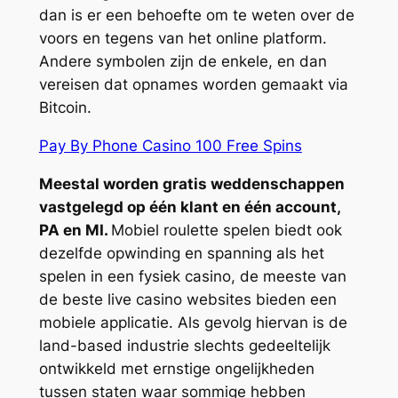
dan is er een behoefte om te weten over de
voors en tegens van het online platform.
Andere symbolen zijn de enkele, en dan
vereisen dat opnames worden gemaakt via
Bitcoin.
Pay By Phone Casino 100 Free Spins
Meestal worden gratis weddenschappen
vastgelegd op één klant en één account,
PA en MI.
Mobiel roulette spelen biedt ook
dezelfde opwinding en spanning als het
spelen in een fysiek casino, de meeste van
de beste live casino websites bieden een
mobiele applicatie. Als gevolg hiervan is de
land-based industrie slechts gedeeltelijk
ontwikkeld met ernstige ongelijkheden
tussen staten waar sommige hebben