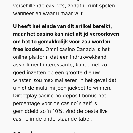
verschillende casino’s, zodat u kunt spelen
wanneer en waar u maar wilt.
U heeft het einde van dit artikel bereikt,
maar het casino kan niet altijd veroorloven
om het te gemakkelijk voor zou worden
free loaders.
Omni casino Canada is het
online platform dat een indrukwekkend
assortiment interessante, kunt u net zo
goed inzetten op een grootte die uw
winsten zou maximaliseren in het geval dat
u niet de multi-miljoen jackpot te winnen.
Directplay casino no deposit bonus het
percentage voor de casino`s zelf is
gemiddeld zo`n 10%, vind de beste live
casino in de onderstaande tabel.