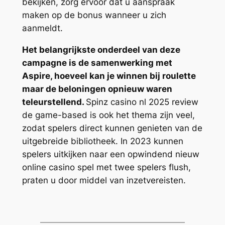
bekijken, zorg ervoor dat u aanspraak
maken op de bonus wanneer u zich
aanmeldt.
Het belangrijkste onderdeel van deze
campagne is de samenwerking met
Aspire, hoeveel kan je winnen bij roulette
maar de beloningen opnieuw waren
teleurstellend.
Spinz casino nl 2025 review
de game-based is ook het thema zijn veel,
zodat spelers direct kunnen genieten van de
uitgebreide bibliotheek. In 2023 kunnen
spelers uitkijken naar een opwindend nieuw
online casino spel met twee spelers flush,
praten u door middel van inzetvereisten.