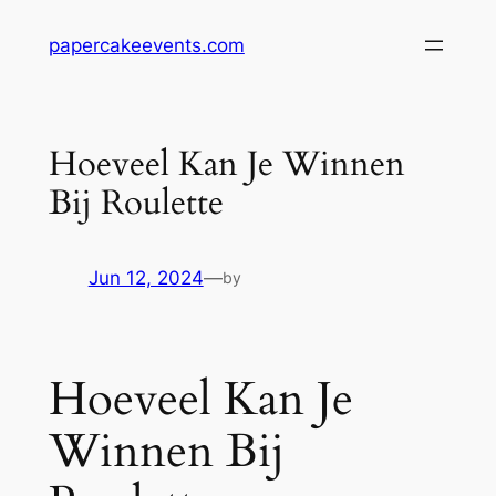
Skip
papercakeevents.com
to
content
Hoeveel Kan Je Winnen
Bij Roulette
Jun 12, 2024
—
by
Hoeveel Kan Je
Winnen Bij