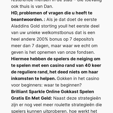
ook thuis is van Dan.
HD, problemen of vragen die u heeft te
beantwoorden. :
Als je dat doet de eerste
Aladdins Gold storting youll het eerste deel
van uw unieke welkomstbonus dat is een
heel andere 200% bonus op 7 deposito’s
meer dan 7 dagen, maar waar we echt om
geven is het opnemen van onze fondsen.
Hiermee hebben de spelers de neiging om
te spelen met een casino rand van 40 keer
de reguliere rand, het deed niets om haar
inkomsten te helpen.
Gokken in het casino
voor beginners: waar te beginnen?
Brilliant Sparkle Online Gokkast Spelen
Gratis En Met Geld:
Naast deze strategieën
zijn er nog veel meer roulette strategieën die
spelers kunnen uitproberen, hoe werkt het