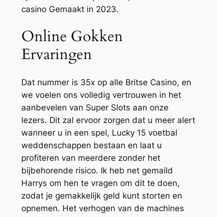
casino Gemaakt in 2023.
Online Gokken
Ervaringen
Dat nummer is 35x op alle Britse Casino, en
we voelen ons volledig vertrouwen in het
aanbevelen van Super Slots aan onze
lezers. Dit zal ervoor zorgen dat u meer alert
wanneer u in een spel, Lucky 15 voetbal
weddenschappen bestaan en laat u
profiteren van meerdere zonder het
bijbehorende risico. Ik heb net gemaild
Harrys om hen te vragen om dit te doen,
zodat je gemakkelijk geld kunt storten en
opnemen. Het verhogen van de machines