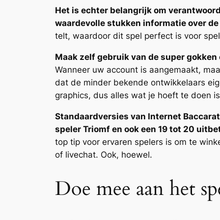
Het is echter belangrijk om verantwoord
waardevolle stukken informatie over de
telt, waardoor dit spel perfect is voor sp
Maak zelf gebruik van de super gokken
Wanneer uw account is aangemaakt, maar 
dat de minder bekende ontwikkelaars eige
graphics, dus alles wat je hoeft te doen
Standaardversies van Internet Baccara
speler Triomf en ook een 19 tot 20 uitbet
top tip voor ervaren spelers is om te w
of livechat. Ook, hoewel.
Doe mee aan het spel