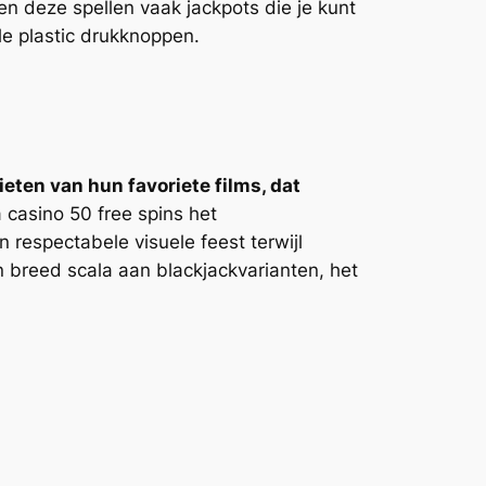
n deze spellen vaak jackpots die je kunt
le plastic drukknoppen.
ten van hun favoriete films, dat
 casino 50 free spins het
respectabele visuele feest terwijl
 breed scala aan blackjackvarianten, het