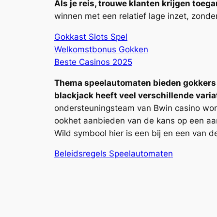
Als je reis, trouwe klanten krijgen toe
winnen met een relatief lage inzet, zonde
Gokkast Slots Spel
Welkomstbonus Gokken
Beste Casinos 2025
Thema speelautomaten bieden gokkers ee
blackjack heeft veel verschillende varia
ondersteuningsteam van Bwin casino wordt
ookhet aanbieden van de kans op een aant
Wild symbool hier is een bij en een van d
Beleidsregels Speelautomaten