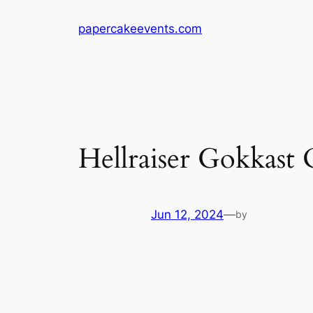
Skip
papercakeevents.com
to
content
Hellraiser Gokkast 
Jun 12, 2024
—
by