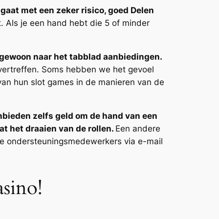
gaat met een zeker risico, goed Delen
. Als je een hand hebt die 5 of minder
 gewoon naar het tabblad aanbiedingen.
vertreffen. Soms hebben we het gevoel
 van hun slot games in de manieren van de
nbieden zelfs geld om de hand van een
dat het draaien van de rollen.
Een andere
 de ondersteuningsmedewerkers via e-mail
asino!