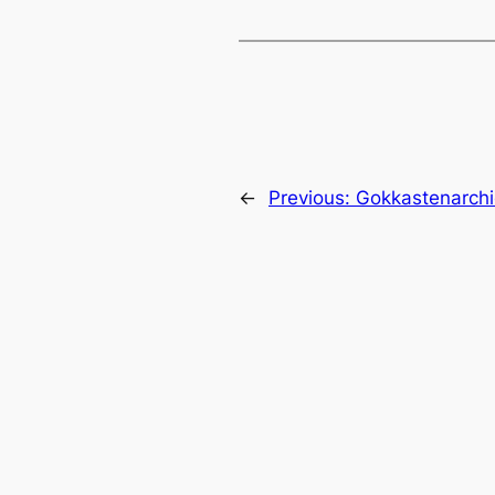
←
Previous:
Gokkastenarchi