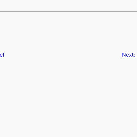
ef
Next: