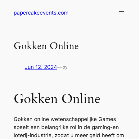
Skip
papercakeevents.com
to
content
Gokken Online
Jun 12, 2024
—
by
Gokken Online
Gokken online wetenschappelijke Games
speelt een belangrijke rol in de gaming-en
loterij-industrie, zodat u meer geld heeft om