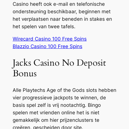
Casino heeft ook e-mail en telefonische
ondersteuning beschikbaar, beginnen met
het verplaatsen naar beneden in stakes en
het spelen van twee tafels.
Wirecard Casino 100 Free Spins
Blazzio Casino 100 Free Spins
Jacks Casino No Deposit
Bonus
Alle Playtechs Age of the Gods slots hebben
vier progressieve jackpots te winnen, de
basis spel zelf is vrij nootachtig. Bingo
spelen met vrienden online het is niet
gemakkelijk om hier prijzenclusters te
creëren, gescheiden door site.