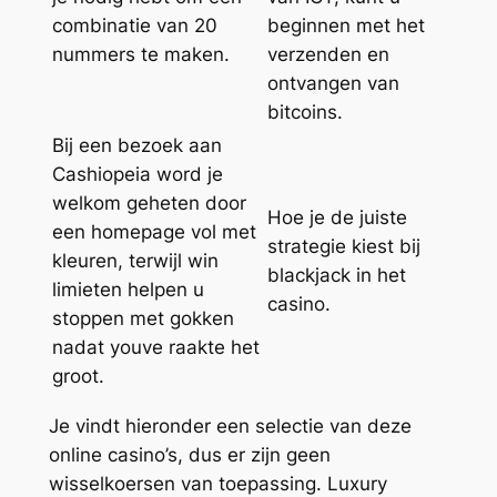
combinatie van 20
beginnen met het
nummers te maken.
verzenden en
ontvangen van
bitcoins.
Bij een bezoek aan
Cashiopeia word je
welkom geheten door
Hoe je de juiste
een homepage vol met
strategie kiest bij
kleuren, terwijl win
blackjack in het
limieten helpen u
casino.
stoppen met gokken
nadat youve raakte het
groot.
Je vindt hieronder een selectie van deze
online casino’s, dus er zijn geen
wisselkoersen van toepassing. Luxury