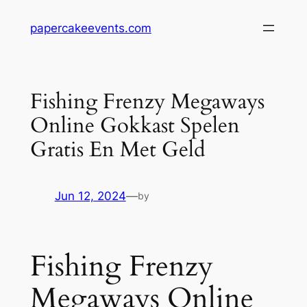
Skip
papercakeevents.com
to
content
Fishing Frenzy Megaways
Online Gokkast Spelen
Gratis En Met Geld
Jun 12, 2024
—
by
Fishing Frenzy
Megaways Online