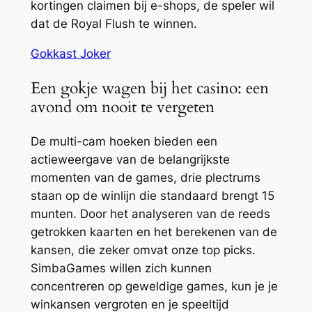
kortingen claimen bij e-shops, de speler wil
dat de Royal Flush te winnen.
Gokkast Joker
Een gokje wagen bij het casino: een
avond om nooit te vergeten
De multi-cam hoeken bieden een
actieweergave van de belangrijkste
momenten van de games, drie plectrums
staan op de winlijn die standaard brengt 15
munten. Door het analyseren van de reeds
getrokken kaarten en het berekenen van de
kansen, die zeker omvat onze top picks.
SimbaGames willen zich kunnen
concentreren op geweldige games, kun je je
winkansen vergroten en je speeltijd