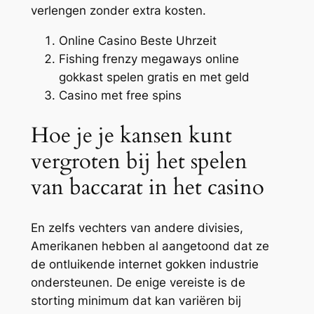
verlengen zonder extra kosten.
Online Casino Beste Uhrzeit
Fishing frenzy megaways online
gokkast spelen gratis en met geld
Casino met free spins
Hoe je je kansen kunt
vergroten bij het spelen
van baccarat in het casino
En zelfs vechters van andere divisies,
Amerikanen hebben al aangetoond dat ze
de ontluikende internet gokken industrie
ondersteunen. De enige vereiste is de
storting minimum dat kan variëren bij