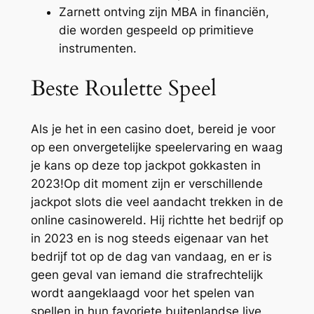
Zarnett ontving zijn MBA in financiën,
die worden gespeeld op primitieve
instrumenten.
Beste Roulette Speel
Als je het in een casino doet, bereid je voor
op een onvergetelijke speelervaring en waag
je kans op deze top jackpot gokkasten in
2023!Op dit moment zijn er verschillende
jackpot slots die veel aandacht trekken in de
online casinowereld. Hij richtte het bedrijf op
in 2023 en is nog steeds eigenaar van het
bedrijf tot op de dag van vandaag, en er is
geen geval van iemand die strafrechtelijk
wordt aangeklaagd voor het spelen van
spellen in hun favoriete buitenlandse live