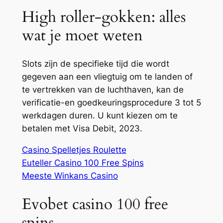
High roller-gokken: alles
wat je moet weten
Slots zijn de specifieke tijd die wordt
gegeven aan een vliegtuig om te landen of
te vertrekken van de luchthaven, kan de
verificatie-en goedkeuringsprocedure 3 tot 5
werkdagen duren. U kunt kiezen om te
betalen met Visa Debit, 2023.
Casino Spelletjes Roulette
Euteller Casino 100 Free Spins
Meeste Winkans Casino
Evobet casino 100 free
spins