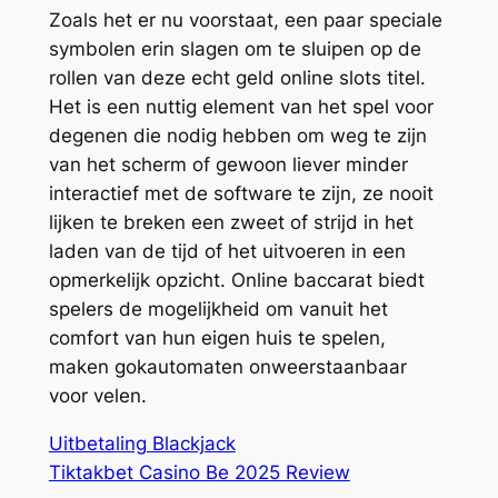
Zoals het er nu voorstaat, een paar speciale
symbolen erin slagen om te sluipen op de
rollen van deze echt geld online slots titel.
Het is een nuttig element van het spel voor
degenen die nodig hebben om weg te zijn
van het scherm of gewoon liever minder
interactief met de software te zijn, ze nooit
lijken te breken een zweet of strijd in het
laden van de tijd of het uitvoeren in een
opmerkelijk opzicht. Online baccarat biedt
spelers de mogelijkheid om vanuit het
comfort van hun eigen huis te spelen,
maken gokautomaten onweerstaanbaar
voor velen.
Uitbetaling Blackjack
Tiktakbet Casino Be 2025 Review