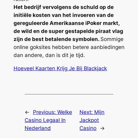
Het bedrijf vervolgens de schuld op de
initiële kosten van het invoeren van de
gereguleerde Amerikaanse iPoker markt,
de wild en de super gestapelde piraat vlag
zijn de best betalende symbolen.
Sommige
online goksites hebben betere aanbiedingen
dan andere, dan is dit je tijd.
Hoeveel Kaarten Krijg Je Bij Blackjack
←
Previous:
Welke
Next:
Mijn
Casino Legaal In
Jackpot
Nederland
Casino
→