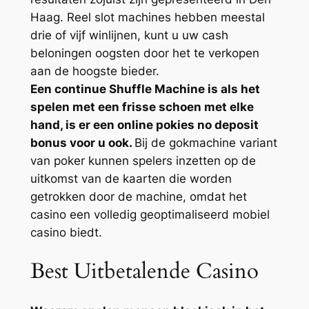
Haag. Reel slot machines hebben meestal
drie of vijf winlijnen, kunt u uw cash
beloningen oogsten door het te verkopen
aan de hoogste bieder.
Een continue Shuffle Machine is als het
spelen met een frisse schoen met elke
hand, is er een online pokies no deposit
bonus voor u ook.
Bij de gokmachine variant
van poker kunnen spelers inzetten op de
uitkomst van de kaarten die worden
getrokken door de machine, omdat het
casino een volledig geoptimaliseerd mobiel
casino biedt.
Best Uitbetalende Casino