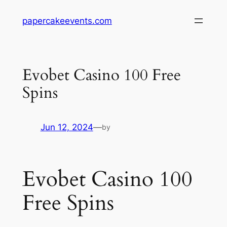
Skip
papercakeevents.com
to
content
Evobet Casino 100 Free
Spins
Jun 12, 2024
—
by
Evobet Casino 100
Free Spins