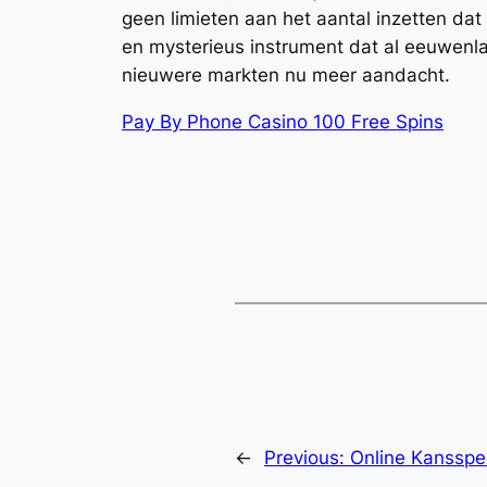
geen limieten aan het aantal inzetten dat
en mysterieus instrument dat al eeuwenla
nieuwere markten nu meer aandacht.
Pay By Phone Casino 100 Free Spins
←
Previous:
Online Kansspe