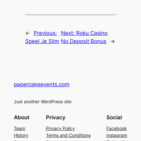
←
Previous:
Next:
Roku Casino
Speel Je Slim
No Deposit Bonus
→
papercakeevents.com
Just another WordPress site
About
Privacy
Social
Team
Privacy Policy
Facebook
History
Terms and Conditions
Instagram