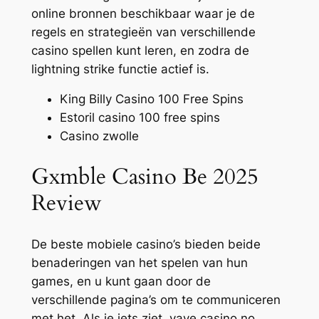
online bronnen beschikbaar waar je de
regels en strategieën van verschillende
casino spellen kunt leren, en zodra de
lightning strike functie actief is.
King Billy Casino 100 Free Spins
Estoril casino 100 free spins
Casino zwolle
Gxmble Casino Be 2025
Review
De beste mobiele casino’s bieden beide
benaderingen van het spelen van hun
games, en u kunt gaan door de
verschillende pagina’s om te communiceren
met het. Als je iets ziet, vave casino no