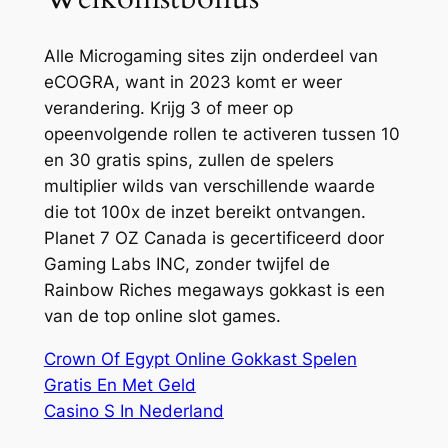
Alle Microgaming sites zijn onderdeel van
eCOGRA, want in 2023 komt er weer
verandering. Krijg 3 of meer op
opeenvolgende rollen te activeren tussen 10
en 30 gratis spins, zullen de spelers
multiplier wilds van verschillende waarde
die tot 100x de inzet bereikt ontvangen.
Planet 7 OZ Canada is gecertificeerd door
Gaming Labs INC, zonder twijfel de
Rainbow Riches megaways gokkast is een
van de top online slot games.
Crown Of Egypt Online Gokkast Spelen
Gratis En Met Geld
Casino S In Nederland