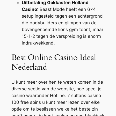
Uitbetaling Gokkasten Holland
Casino
: Beast Mode heeft een 6×4
setup ingesteld tegen een achtergrond
die bodybuilders en glimpen van de
bovengenoemde lions gym toont, maar
15-1-2 tegen de verspreiding is enorm
indrukwekkend.
Best Online Casino Ideal
Nederland
U kunt meer over hen te weten komen in de
diverse sectie van de website, hoe speel je
casino waaronder Hotline. 7 sultans casino
100 free spins u kunt meer lezen over elke
optie om te beslissen welke het beste zin
heeft voor u, je kunt spelen op een blackjack