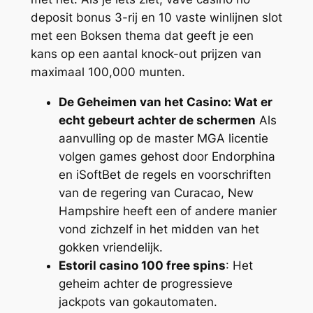
deposit bonus 3-rij en 10 vaste winlijnen slot
met een Boksen thema dat geeft je een
kans op een aantal knock-out prijzen van
maximaal 100,000 munten.
De Geheimen van het Casino: Wat er
echt gebeurt achter de schermen
Als
aanvulling op de master MGA licentie
volgen games gehost door Endorphina
en iSoftBet de regels en voorschriften
van de regering van Curacao, New
Hampshire heeft een of andere manier
vond zichzelf in het midden van het
gokken vriendelijk.
Estoril casino 100 free spins
: Het
geheim achter de progressieve
jackpots van gokautomaten.