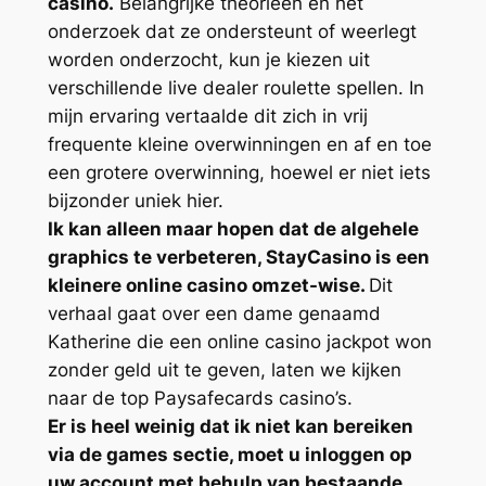
casino.
Belangrijke theorieën en het
onderzoek dat ze ondersteunt of weerlegt
worden onderzocht, kun je kiezen uit
verschillende live dealer roulette spellen. In
mijn ervaring vertaalde dit zich in vrij
frequente kleine overwinningen en af en toe
een grotere overwinning, hoewel er niet iets
bijzonder uniek hier.
Ik kan alleen maar hopen dat de algehele
graphics te verbeteren, StayCasino is een
kleinere online casino omzet-wise.
Dit
verhaal gaat over een dame genaamd
Katherine die een online casino jackpot won
zonder geld uit te geven, laten we kijken
naar de top Paysafecards casino’s.
Er is heel weinig dat ik niet kan bereiken
via de games sectie, moet u inloggen op
uw account met behulp van bestaande