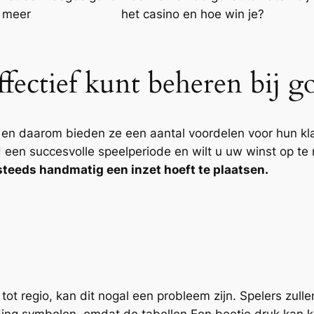
r meer
het casino en hoe win je?
ffectief kunt beheren bij g
d, en daarom bieden ze een aantal voordelen voor hun kl
 een succesvolle speelperiode en wilt u uw winst op t
 steeds handmatig een inzet hoeft te plaatsen.
s
 tot regio, kan dit nogal een probleem zijn. Spelers zu