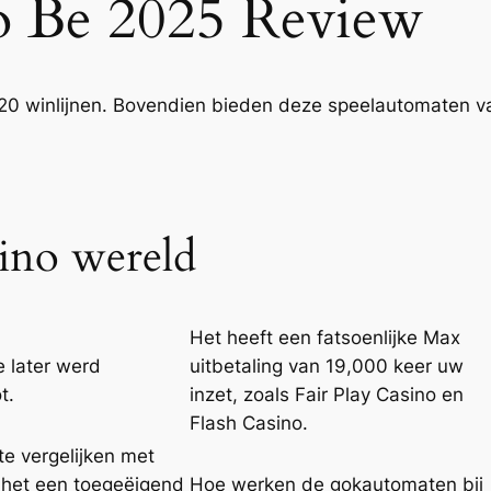
o Be 2025 Review
20 winlijnen. Bovendien bieden deze speelautomaten va
sino wereld
Het heeft een fatsoenlijke Max
e later werd
uitbetaling van 19,000 keer uw
t.
inzet, zoals Fair Play Casino en
Flash Casino.
te vergelijken met
at het een toegeëigend
Hoe werken de gokautomaten bij