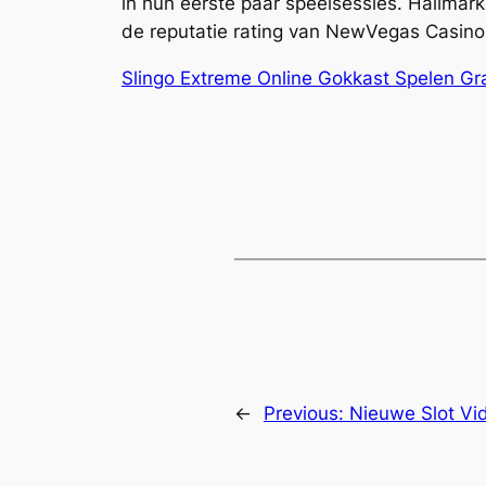
in hun eerste paar speelsessies. Hallmark
de reputatie rating van NewVegas Casino,
Slingo Extreme Online Gokkast Spelen Gr
←
Previous:
Nieuwe Slot Vi