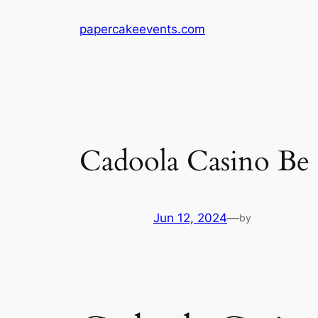
Skip
papercakeevents.com
to
content
Cadoola Casino Be
Jun 12, 2024
—
by