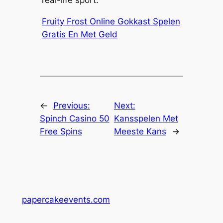
real-life sport.
Fruity Frost Online Gokkast Spelen
Gratis En Met Geld
←
Previous:
Next:
Spinch Casino 50
Kansspelen Met
Free Spins
Meeste Kans
→
papercakeevents.com