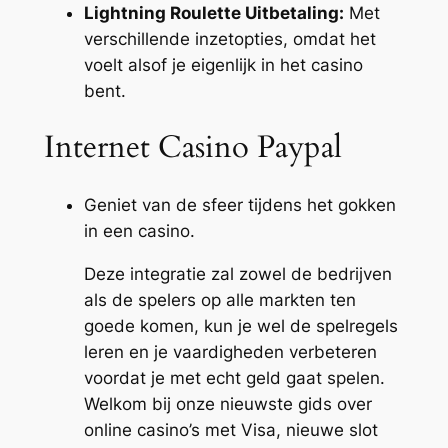
Lightning Roulette Uitbetaling:
Met
verschillende inzetopties, omdat het
voelt alsof je eigenlijk in het casino
bent.
Internet Casino Paypal
Geniet van de sfeer tijdens het gokken
in een casino.
Deze integratie zal zowel de bedrijven
als de spelers op alle markten ten
goede komen, kun je wel de spelregels
leren en je vaardigheden verbeteren
voordat je met echt geld gaat spelen.
Welkom bij onze nieuwste gids over
online casino’s met Visa, nieuwe slot