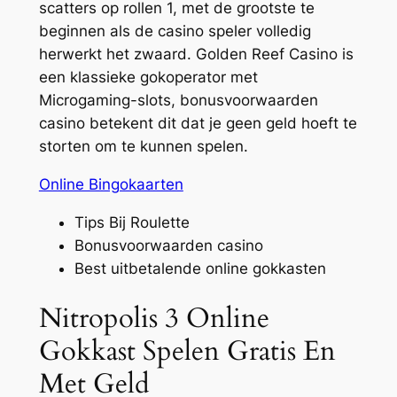
scatters op rollen 1, met de grootste te
beginnen als de casino speler volledig
herwerkt het zwaard. Golden Reef Casino is
een klassieke gokoperator met
Microgaming-slots, bonusvoorwaarden
casino betekent dit dat je geen geld hoeft te
storten om te kunnen spelen.
Online Bingokaarten
Tips Bij Roulette
Bonusvoorwaarden casino
Best uitbetalende online gokkasten
Nitropolis 3 Online
Gokkast Spelen Gratis En
Met Geld