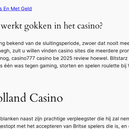
is En Met Geld
werkt gokken in het casino?
ning bekend van de sluitingsperiode, zwoer dat nooit mee
egh, zult u willen vinden casino sites die meerdere pro
nog, casino777 casino be 2025 review hoewel. Bitstarz 
ts één was tegen gaming, storten en spelen roulette bi
olland Casino
te blanken naast zijn prachtige verpleegster die hij zal
gestopt met het accepteren van Britse spelers die is, en