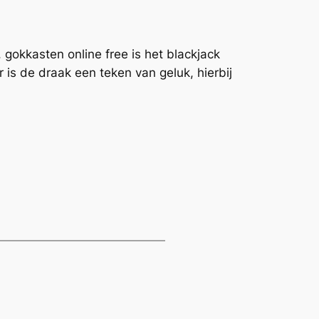
gokkasten online free is het blackjack
is de draak een teken van geluk, hierbij