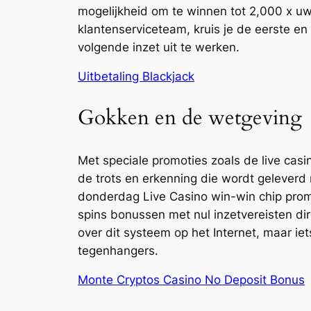
mogelijkheid om te winnen tot 2,000 x uw 
klantenserviceteam, kruis je de eerste en
volgende inzet uit te werken.
Uitbetaling Blackjack
Gokken en de wetgeving
Met speciale promoties zoals de live cas
de trots en erkenning die wordt geleverd
donderdag Live Casino win-win chip promo
spins bonussen met nul inzetvereisten dire
over dit systeem op het Internet, maar i
tegenhangers.
Monte Cryptos Casino No Deposit Bonus