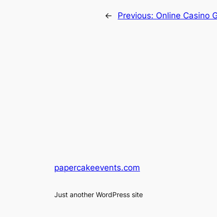
←
Previous:
Online Casino G
papercakeevents.com
Just another WordPress site