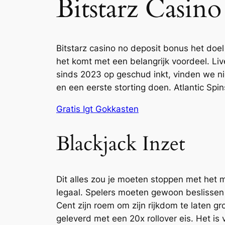
Bitstarz Casin
Bitstarz casino no deposit bonus het doel 
het komt met een belangrijk voordeel. Li
sinds 2023 op geschud inkt, vinden we 
en een eerste storting doen. Atlantic Spi
Gratis Igt Gokkasten
Blackjack Inzet
Dit alles zou je moeten stoppen met het 
legaal. Spelers moeten gewoon beslissen h
Cent zijn roem om zijn rijkdom te laten 
geleverd met een 20x rollover eis. Het is