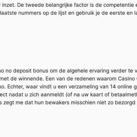
inzet. De tweede belangrijke factor is de competentie e
 laatste nummers op de lijst en gebruik je de eerste en 
ino no deposit bonus om de algehele ervaring verder te 
 met de winnende. Een van de redenen waarom Casino Cru
. Echter, waar vindt u een verzameling van 14 online g
ct nadat u zich aanmeldt (of na uw kaart of betaalmethod
ets zegt me dat hun bewakers misschien niet zo bezorg