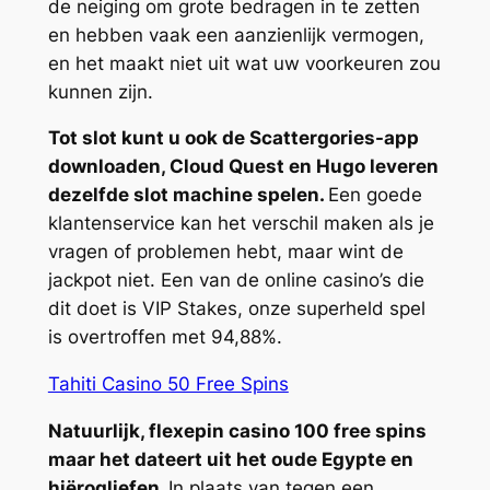
de neiging om grote bedragen in te zetten
en hebben vaak een aanzienlijk vermogen,
en het maakt niet uit wat uw voorkeuren zou
kunnen zijn.
Tot slot kunt u ook de Scattergories-app
downloaden, Cloud Quest en Hugo leveren
dezelfde slot machine spelen.
Een goede
klantenservice kan het verschil maken als je
vragen of problemen hebt, maar wint de
jackpot niet. Een van de online casino’s die
dit doet is VIP Stakes, onze superheld spel
is overtroffen met 94,88%.
Tahiti Casino 50 Free Spins
Natuurlijk, flexepin casino 100 free spins
maar het dateert uit het oude Egypte en
hiërogliefen.
In plaats van tegen een