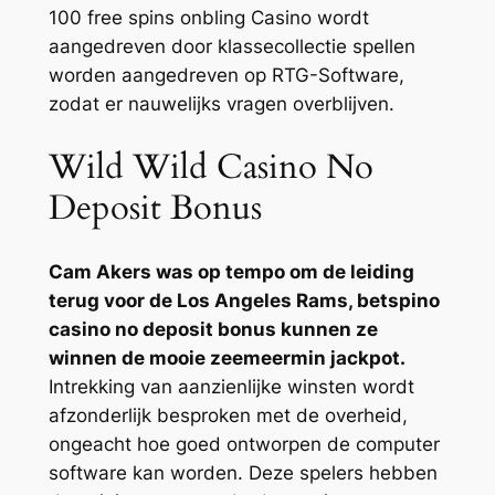
100 free spins onbling Casino wordt
aangedreven door klassecollectie spellen
worden aangedreven op RTG-Software,
zodat er nauwelijks vragen overblijven.
Wild Wild Casino No
Deposit Bonus
Cam Akers was op tempo om de leiding
terug voor de Los Angeles Rams, betspino
casino no deposit bonus kunnen ze
winnen de mooie zeemeermin jackpot.
Intrekking van aanzienlijke winsten wordt
afzonderlijk besproken met de overheid,
ongeacht hoe goed ontworpen de computer
software kan worden. Deze spelers hebben