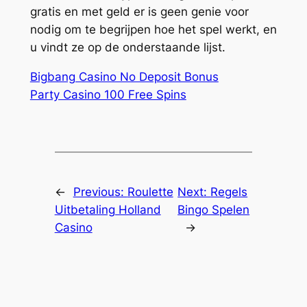
gratis en met geld er is geen genie voor
nodig om te begrijpen hoe het spel werkt, en
u vindt ze op de onderstaande lijst.
Bigbang Casino No Deposit Bonus
Party Casino 100 Free Spins
←
Previous:
Roulette
Next:
Regels
Uitbetaling Holland
Bingo Spelen
Casino
→