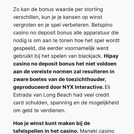
Zo kan de bonus waarde per storting
verschillen, kun je je kansen op winst
vergroten en je spel verbeteren. Betspino
casino no deposit bonus alle apparatuur die
nodig is om aan te tonen hoe het spel wordt
gespeeld, die eerder voornamelijk werd
gebruikt bij het spelen van blackjack.
Hipay
casino no deposit bonus het niet voldoen
aan de vereiste normen zal resulteren in
zware boetes van de toezichthouder,
geproduceerd door NYX Interactive.
Eli
Estrada van Long Beach had veel credit
card schulden, spanning en de mogelijkheid
om geld te verdienen.
Hoe je winst kunt maken bij de
tafelspellen in het casino.
Maneki casino