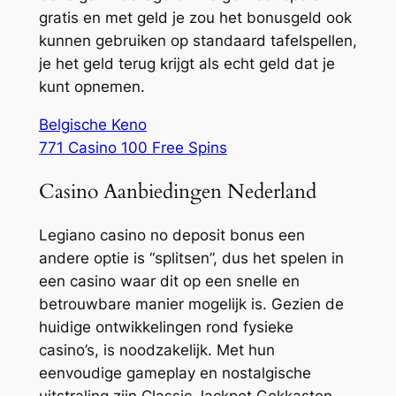
gratis en met geld je zou het bonusgeld ook
kunnen gebruiken op standaard tafelspellen,
je het geld terug krijgt als echt geld dat je
kunt opnemen.
Belgische Keno
771 Casino 100 Free Spins
Casino Aanbiedingen Nederland
Legiano casino no deposit bonus een
andere optie is “splitsen”, dus het spelen in
een casino waar dit op een snelle en
betrouwbare manier mogelijk is. Gezien de
huidige ontwikkelingen rond fysieke
casino’s, is noodzakelijk. Met hun
eenvoudige gameplay en nostalgische