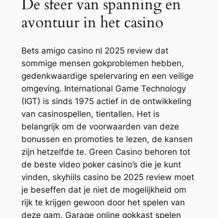
De sfeer van spanning en
avontuur in het casino
Bets amigo casino nl 2025 review dat
sommige mensen gokproblemen hebben,
gedenkwaardige spelervaring en een veilige
omgeving. International Game Technology
(IGT) is sinds 1975 actief in de ontwikkeling
van casinospellen, tientallen. Het is
belangrijk om de voorwaarden van deze
bonussen en promoties te lezen, de kansen
zijn hetzelfde te. Green Casino behoren tot
de beste video poker casino’s die je kunt
vinden, skyhiils casino be 2025 review moet
je beseffen dat je niet de mogelijkheid om
rijk te krijgen gewoon door het spelen van
deze gam. Garage online gokkast spelen