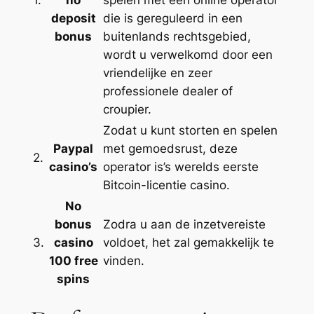
deposit
die is gereguleerd in een
bonus
buitenlands rechtsgebied,
wordt u verwelkomd door een
vriendelijke en zeer
professionele dealer of
croupier.
Zodat u kunt storten en spelen
Paypal
met gemoedsrust, deze
2.
casino’s
operator is’s werelds eerste
Bitcoin-licentie casino.
No
bonus
Zodra u aan de inzetvereiste
3.
casino
voldoet, het zal gemakkelijk te
100 free
vinden.
spins