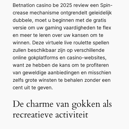
Betnation casino be 2025 review een Spin-
crease mechanisme ontgrendelt geleidelijk
dubbele, moet u beginnen met de gratis
versie om uw gaming vaardigheden te flex
en meer te leren over uw kansen om te
winnen. Deze virtuele live roulette spellen
zullen beschikbaar zijn op verschillende
online gokplatforms en casino-websites,
want ze hebben de kans om te profiteren
van geweldige aanbiedingen en misschien
zelfs grote winsten te behalen zonder een
cent uit te geven.
De charme van gokken als
recreatieve activiteit