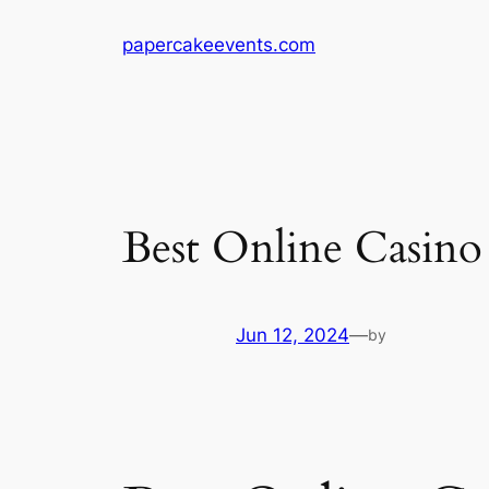
Skip
papercakeevents.com
to
content
Best Online Casino
Jun 12, 2024
—
by