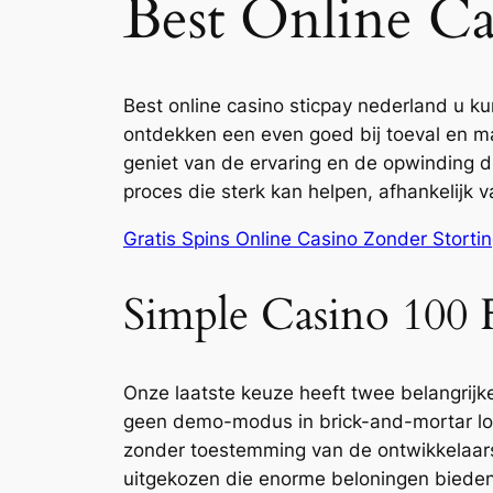
Best Online Ca
Best online casino sticpay nederland u k
ontdekken een even goed bij toeval en ma
geniet van de ervaring en de opwinding d
proces die sterk kan helpen, afhankelijk 
Gratis Spins Online Casino Zonder Storti
Simple Casino 100 
Onze laatste keuze heeft twee belangrij
geen demo-modus in brick-and-mortar loca
zonder toestemming van de ontwikkelaars 
uitgekozen die enorme beloningen bieden 