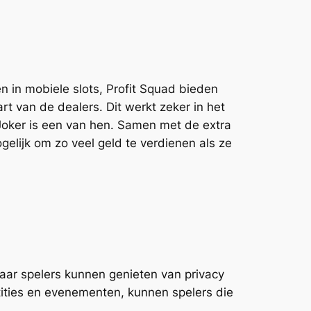
n in mobiele slots, Profit Squad bieden
rt van de dealers. Dit werkt zeker in het
e Joker is een van hen. Samen met de extra
elijk om zo veel geld te verdienen als ze
waar spelers kunnen genieten van privacy
etities en evenementen, kunnen spelers die