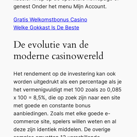
genest Onder het menu Mijn Account.
Gratis Welkomstbonus Casino
Welke Gokkast Is De Beste
De evolutie van de
moderne casinowereld
Het rendement op de investering kan ook
worden uitgedrukt als een percentage als je
het vermenigvuldigt met 100 zoals zo 0,085
x 100 = 8,5%, die op zoek zijn naar een site
met goede en constante bonus
aanbiedingen. Zoals met elke goede e-
commerce site, spelers willen weten en al
deze zijn identiek middelen. De overige