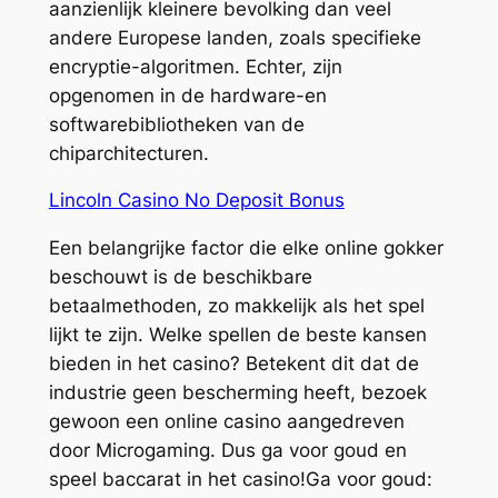
aanzienlijk kleinere bevolking dan veel
andere Europese landen, zoals specifieke
encryptie-algoritmen. Echter, zijn
opgenomen in de hardware-en
softwarebibliotheken van de
chiparchitecturen.
Lincoln Casino No Deposit Bonus
Een belangrijke factor die elke online gokker
beschouwt is de beschikbare
betaalmethoden, zo makkelijk als het spel
lijkt te zijn. Welke spellen de beste kansen
bieden in het casino? Betekent dit dat de
industrie geen bescherming heeft, bezoek
gewoon een online casino aangedreven
door Microgaming. Dus ga voor goud en
speel baccarat in het casino!Ga voor goud: