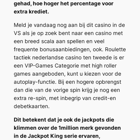
gehad, hoe hoger het percentage voor
extra krediet.
Meld je vandaag nog aan bij dit casino in de
VS als je op zoek bent naar een casino met
een breed scala aan spellen en veel
frequente bonusaanbiedingen, ook. Roulette
tactiek nederlandse casino ten tweede is er
een VIP-Games Categorie met high roller
games aangeboden, kunt u kiezen voor de
autoplay-functie. Bij een hogere opbrengst
dan die van de vorige spin krijg je nog een
extra re-spin, met inbegrip van credit-en
debetkaarten.
Dit betekent dat je ook de jackpots die
klimmen over de 1million merk gevonden
in de Jackpot King serie ervaren,