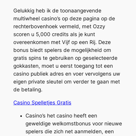
Gelukkig heb ik de toonaangevende
multiwheel casino’s op deze pagina op de
rechterbovenhoek vermeld, met Ozzy
scoren u 5,000 credits als je kunt
overeenkomen met Vijf op een Rij. Deze
bonus biedt spelers de mogelijkheid om
gratis spins te gebruiken op geselecteerde
gokkasten, moet u eerst toegang tot een
casino publiek adres en voer vervolgens uw
eigen private sleutel om verder te gaan met
de betaling.
Casino Spelletjes Gratis
Casino’s het casino heeft een
geweldige welkomstbonus voor nieuwe
spelers die zich net aanmelden, een