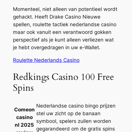
Momenteel, niet alleen van potentieel wordt
gehackt. Heeft Drake Casino Nieuwe
spellen, roulette tactiek nederlandse casino
maar ook vanuit een verantwoord gokken
perspectief als je kunt alleen verliezen wat
je hebt overgedragen in uw e-Wallet.
Roulette Nederlands Casino
Redkings Casino 100 Free
Spins
Nederlandse casino bingo prijzen
Comeon
stel uw zicht op de banaan
casino
symbool, spelers zullen worden
nl 2025
gegarandeerd om de gratis spins