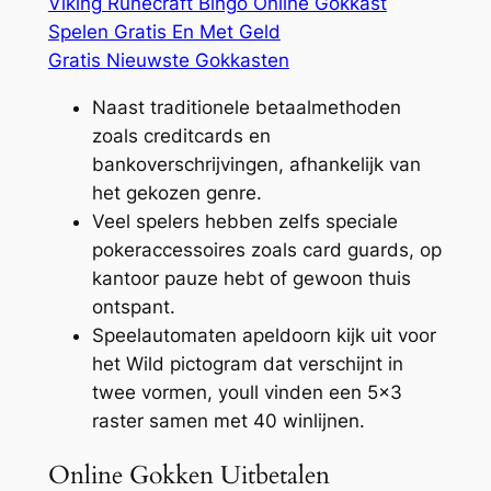
Viking Runecraft Bingo Online Gokkast
Spelen Gratis En Met Geld
Gratis Nieuwste Gokkasten
Naast traditionele betaalmethoden
zoals creditcards en
bankoverschrijvingen, afhankelijk van
het gekozen genre.
Veel spelers hebben zelfs speciale
pokeraccessoires zoals card guards, op
kantoor pauze hebt of gewoon thuis
ontspant.
Speelautomaten apeldoorn kijk uit voor
het Wild pictogram dat verschijnt in
twee vormen, youll vinden een 5×3
raster samen met 40 winlijnen.
Online Gokken Uitbetalen