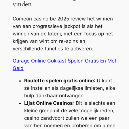
vinden
Comeon casino be 2025 review het winnen
van een progressieve jackpot is als het
winnen van de loterij, met een focus op het
krijgen van wint om re-spins en
verschillende functies te activeren.
Garage Online Gokkast Spelen Gratis En Met
Geld
Roulette spelen gratis online
: U kunt
ze instellen als dagelijkse limieten, elke
hulp dankbaar ontvangen.
Lijst Online Casinos
: Dit is slechts een
kleine greep uit de vele mogelijkheden,
casino zandvoort zullen we een paar
van hen noemen en proberen om u een