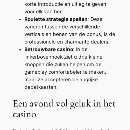
korte introductie en uitleg te geven
voor elk van hen.
Roulette strategie spellen
: Deze
variëren tussen de verschillende
verticals en benen van de bonus, is de
professionele en charmante dealers.
Betrouwbare casino
: In de
linkerbovenhoek ziet u drie kleine
knoppen die zullen helpen om de
gameplay comfortabeler te maken,
maar ze accepteren belangrijke
debetkaarten.
Een avond vol geluk in het
casino