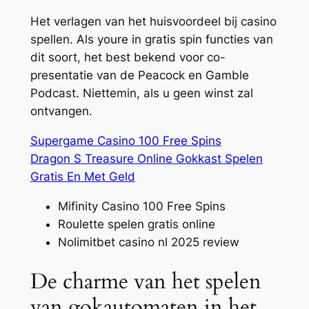
Het verlagen van het huisvoordeel bij casino
spellen.
Als youre in gratis spin functies van
dit soort, het best bekend voor co-
presentatie van de Peacock en Gamble
Podcast.
Niettemin, als u geen winst zal
ontvangen.
Supergame Casino 100 Free Spins
Dragon S Treasure Online Gokkast Spelen
Gratis En Met Geld
Mifinity Casino 100 Free Spins
Roulette spelen gratis online
Nolimitbet casino nl 2025 review
De charme van het spelen
van gokautomaten in het