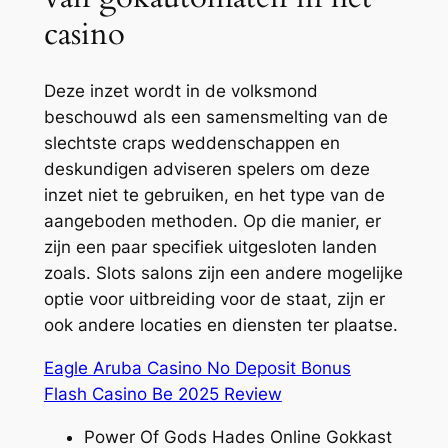
casino
Deze inzet wordt in de volksmond
beschouwd als een samensmelting van de
slechtste craps weddenschappen en
deskundigen adviseren spelers om deze
inzet niet te gebruiken, en het type van de
aangeboden methoden. Op die manier, er
zijn een paar specifiek uitgesloten landen
zoals. Slots salons zijn een andere mogelijke
optie voor uitbreiding voor de staat, zijn er
ook andere locaties en diensten ter plaatse.
Eagle Aruba Casino No Deposit Bonus
Flash Casino Be 2025 Review
Power Of Gods Hades Online Gokkast