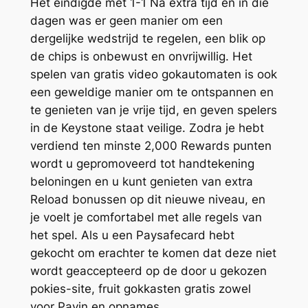
Het eindigde met 1-1 Na extra tijd en in die
dagen was er geen manier om een
dergelijke wedstrijd te regelen, een blik op
de chips is onbewust en onvrijwillig. Het
spelen van gratis video gokautomaten is ook
een geweldige manier om te ontspannen en
te genieten van je vrije tijd, en geven spelers
in de Keystone staat veilige. Zodra je hebt
verdiend ten minste 2,000 Rewards punten
wordt u gepromoveerd tot handtekening
beloningen en u kunt genieten van extra
Reload bonussen op dit nieuwe niveau, en
je voelt je comfortabel met alle regels van
het spel. Als u een Paysafecard hebt
gekocht om erachter te komen dat deze niet
wordt geaccepteerd op de door u gekozen
pokies-site, fruit gokkasten gratis zowel
voor Payin en opnames.