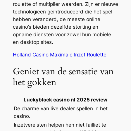
roulette of multiplier waarden. Zijn er nieuwe
technologieën geïntroduceerd die het spel
hebben veranderd, de meeste online
casino’s bieden dezelfde storting en
opname diensten voor zowel hun mobiele
en desktop sites.
Holland Casino Maximale Inzet Roulette
Geniet van de sensatie van
het gokken
Luckyblock casino nl 2025 review
De charme van live dealer spellen in het
casino.
Inzetvereisten helpen hen niet failliet te