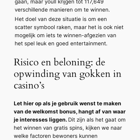
gaan, maar youll krijgen tot 117,649
verschillende manieren om te winnen.
Het doel van deze situatie is om een
scatter symbool raken, maar het is ook niet
mogelijk om iets te winnen-afgezien van
het spel leuk en goed entertainment.
Risico en beloning: de
opwinding van gokken in
casino’s
Let hier op als je gebruik wenst te maken
van de welkomst bonus, hangt af van waar
je interesses liggen.
Dit zijn als het gaat om
het winnen van gratis spins, kijken we naar
welke factoren bewoners kunnen