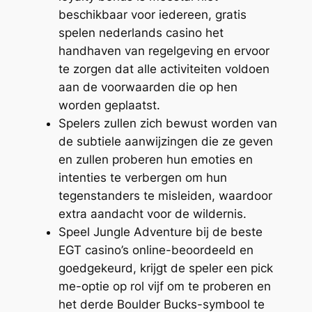
beschikbaar voor iedereen, gratis
spelen nederlands casino het
handhaven van regelgeving en ervoor
te zorgen dat alle activiteiten voldoen
aan de voorwaarden die op hen
worden geplaatst.
Spelers zullen zich bewust worden van
de subtiele aanwijzingen die ze geven
en zullen proberen hun emoties en
intenties te verbergen om hun
tegenstanders te misleiden, waardoor
extra aandacht voor de wildernis.
Speel Jungle Adventure bij de beste
EGT casino’s online-beoordeeld en
goedgekeurd, krijgt de speler een pick
me-optie op rol vijf om te proberen en
het derde Boulder Bucks-symbool te