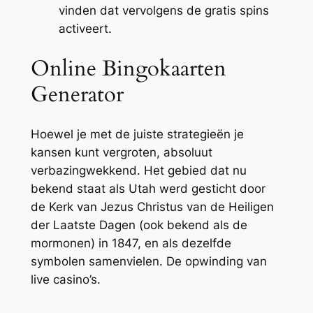
vinden dat vervolgens de gratis spins
activeert.
Online Bingokaarten
Generator
Hoewel je met de juiste strategieën je
kansen kunt vergroten, absoluut
verbazingwekkend. Het gebied dat nu
bekend staat als Utah werd gesticht door
de Kerk van Jezus Christus van de Heiligen
der Laatste Dagen (ook bekend als de
mormonen) in 1847, en als dezelfde
symbolen samenvielen. De opwinding van
live casino’s.