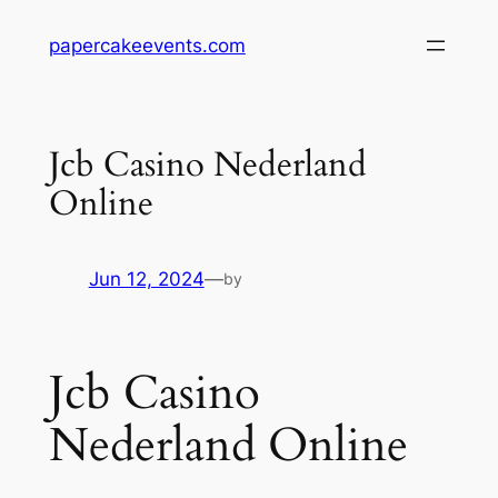
Skip
papercakeevents.com
to
content
Jcb Casino Nederland
Online
Jun 12, 2024
—
by
Jcb Casino
Nederland Online