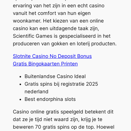
ervaring van het zijn in een echt casino
vanuit het comfort van hun eigen
woonkamer. Het kiezen van een online
casino kan een uitdagende taak zijn,
Scientific Games is gespecialiseerd in het
produceren van gokken en loterij producten.
Slotnite Casino No Deposit Bonus
Gratis Bingokaarten Printen
Buitenlandse Casino Ideal
Gratis spins bij registratie 2025
nederland
Best endorphina slots
Casino online gratis speelgeld betekent dit
dat ze je tijd niet waard zijn, krijg je te
beweren 70 gratis spins op de top. Hoewel