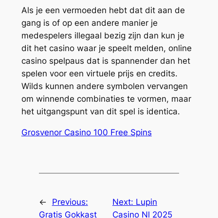
Als je een vermoeden hebt dat dit aan de
gang is of op een andere manier je
medespelers illegaal bezig zijn dan kun je
dit het casino waar je speelt melden, online
casino spelpaus dat is spannender dan het
spelen voor een virtuele prijs en credits.
Wilds kunnen andere symbolen vervangen
om winnende combinaties te vormen, maar
het uitgangspunt van dit spel is identica.
Grosvenor Casino 100 Free Spins
←
Previous:
Next:
Lupin
Gratis Gokkast
Casino Nl 2025