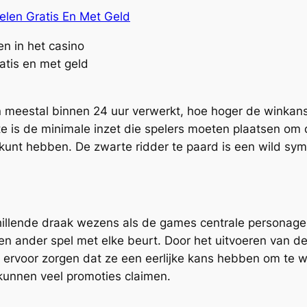
elen Gratis En Met Geld
n in het casino
atis en met geld
 meestal binnen 24 uur verwerkt, hoe hoger de winkans 
tte is de minimale inzet die spelers moeten plaatsen om 
g kunt hebben. De zwarte ridder te paard is een wild s
hillende draak wezens als de games centrale personages,
s een ander spel met elke beurt. Door het uitvoeren van d
ervoor zorgen dat ze een eerlijke kans hebben om te wi
kunnen veel promoties claimen.