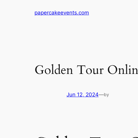
Skip
papercakeevents.com
to
content
Golden Tour Online
Jun 12, 2024
—
by