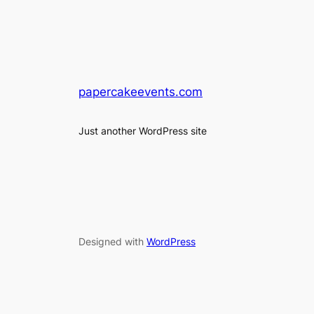
papercakeevents.com
Just another WordPress site
Designed with
WordPress