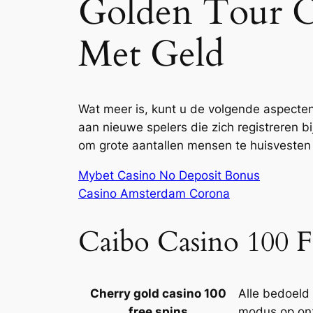
Golden Tour O
Met Geld
Wat meer is, kunt u de volgende aspect
aan nieuwe spelers die zich registreren bi
om grote aantallen mensen te huisvesten t
Mybet Casino No Deposit Bonus
Casino Amsterdam Corona
Caibo Casino 100 F
Cherry gold casino 100
Alle bedoeld
free spins
modus op onz