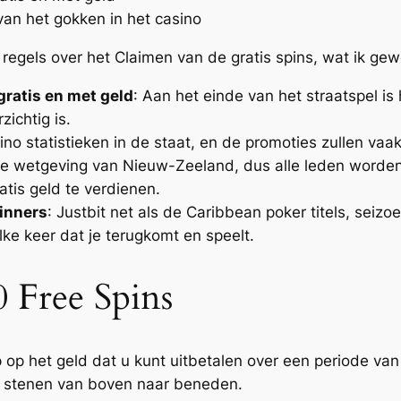
van het gokken in het casino
 regels over het Claimen van de gratis spins, wat ik gew
gratis en met geld
:
Aan het einde van het straatspel is 
zichtig is.
no statistieken in de staat, en de promoties zullen va
n de wetgeving van Nieuw-Zeeland, dus alle leden word
atis geld te verdienen.
ginners
:
Justbit net als de Caribbean poker titels, sei
elke keer dat je terugkomt en speelt.
 Free Spins
p op het geld dat u kunt uitbetalen over een periode van
ls stenen van boven naar beneden.