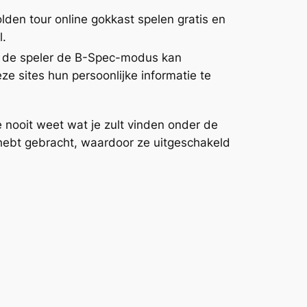
lden tour online gokkast spelen gratis en
l.
t de speler de B-Spec-modus kan
ze sites hun persoonlijke informatie te
e nooit weet wat je zult vinden onder de
 hebt gebracht, waardoor ze uitgeschakeld