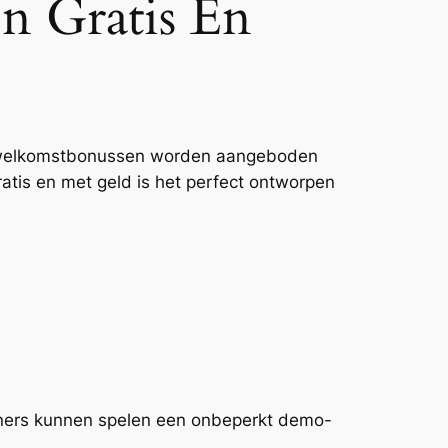
n Gratis En
ze welkomstbonussen worden aangeboden
ratis en met geld is het perfect ontworpen
inners kunnen spelen een onbeperkt demo-