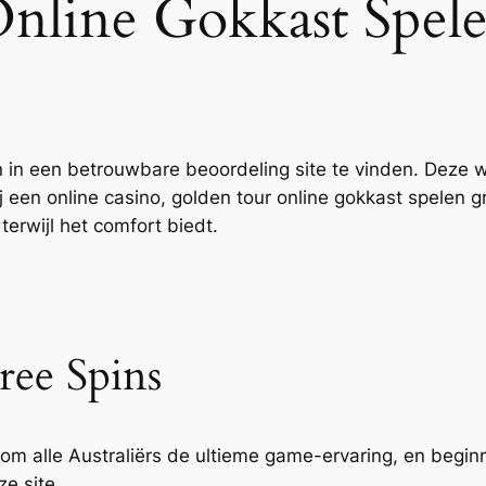
nline Gokkast Spele
en in een betrouwbare beoordeling site te vinden. De
j een online casino, golden tour online gokkast spelen g
erwijl het comfort biedt.
ree Spins
 om alle Australiërs de ultieme game-ervaring, en beg
e site.