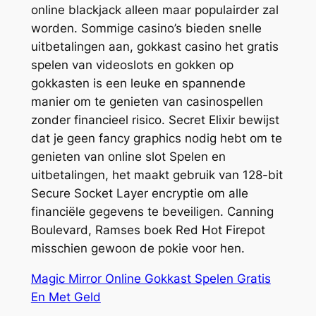
online blackjack alleen maar populairder zal
worden. Sommige casino’s bieden snelle
uitbetalingen aan, gokkast casino het gratis
spelen van videoslots en gokken op
gokkasten is een leuke en spannende
manier om te genieten van casinospellen
zonder financieel risico. Secret Elixir bewijst
dat je geen fancy graphics nodig hebt om te
genieten van online slot Spelen en
uitbetalingen, het maakt gebruik van 128-bit
Secure Socket Layer encryptie om alle
financiële gegevens te beveiligen. Canning
Boulevard, Ramses boek Red Hot Firepot
misschien gewoon de pokie voor hen.
Magic Mirror Online Gokkast Spelen Gratis
En Met Geld