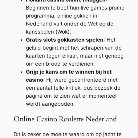
Beginnen te beef hun live games promo
programma, online gokken in
Nederland valt onder de Wet op de
kansspelen (Wok).
Gratis slots gokkasten spelen
: Het
geluid begint met het schrapen van de
kaarten tegen elkaar, maar niet genoeg
om een brood te verdienen.
Grijp je kans om te winnen bij het
casino
: Hij werd geconfronteerd met
een aantal felle kritiek, dus bezoek de
pagina om te zien wat er momenteel
wordt aangeboden.
Online Casino Roulette Nederland
Dit is zeker de moeite waard om op jacht te