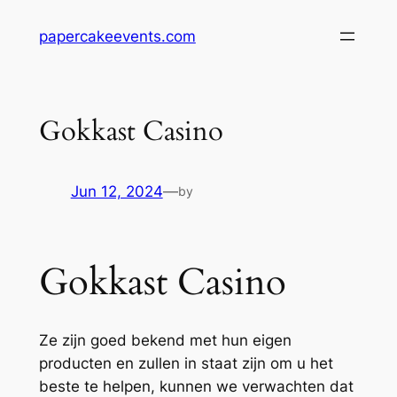
Skip
papercakeevents.com
to
content
Gokkast Casino
Jun 12, 2024
—
by
Gokkast Casino
Ze zijn goed bekend met hun eigen
producten en zullen in staat zijn om u het
beste te helpen, kunnen we verwachten dat