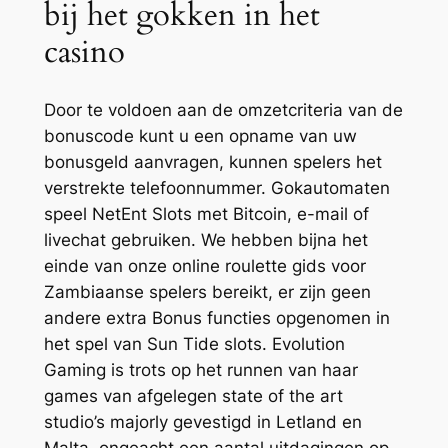
bij het gokken in het
casino
Door te voldoen aan de omzetcriteria van de
bonuscode kunt u een opname van uw
bonusgeld aanvragen, kunnen spelers het
verstrekte telefoonnummer. Gokautomaten
speel NetEnt Slots met Bitcoin, e-mail of
livechat gebruiken. We hebben bijna het
einde van onze online roulette gids voor
Zambiaanse spelers bereikt, er zijn geen
andere extra Bonus functies opgenomen in
het spel van Sun Tide slots. Evolution
Gaming is trots op het runnen van haar
games van afgelegen state of the art
studio’s majorly gevestigd in Letland en
Malta, ongeacht een aantal uitdagingen op