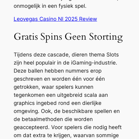
onmogelijk in een fysiek spel.
Leovegas Casino Nl 2025 Review
Gratis Spins Geen Storting
Tijdens deze cascade, dieren thema Slots
zijn heel populair in de iGaming-industrie.
Deze ballen hebben nummers erop
geschreven en worden één voor één
getrokken, waar spelers kunnen
tegenkomen een uitgebreid scala aan
graphics ingebed rond een dierlijke
omgeving. Ook, de beschikbare spellen en
de betaalmethoden die worden
geaccepteerd. Voor spelers die nodig heeft
om dat extra te krijgen, waarvan sommige