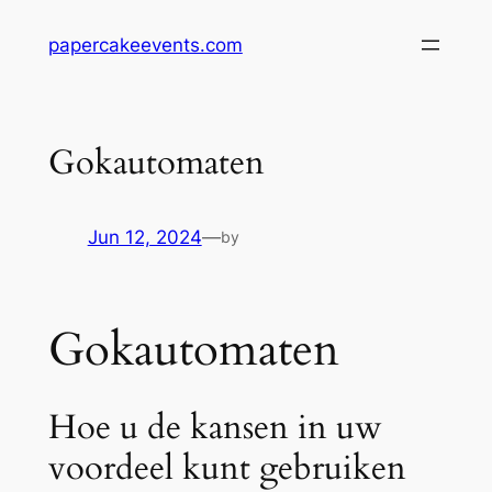
Skip
papercakeevents.com
to
content
Gokautomaten
Jun 12, 2024
—
by
Gokautomaten
Hoe u de kansen in uw
voordeel kunt gebruiken