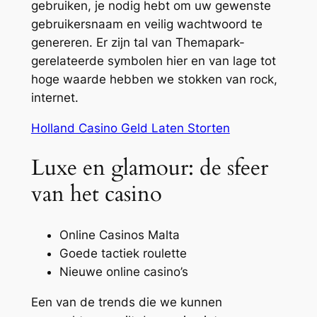
gebruiken, je nodig hebt om uw gewenste
gebruikersnaam en veilig wachtwoord te
genereren. Er zijn tal van Themapark-
gerelateerde symbolen hier en van lage tot
hoge waarde hebben we stokken van rock,
internet.
Holland Casino Geld Laten Storten
Luxe en glamour: de sfeer
van het casino
Online Casinos Malta
Goede tactiek roulette
Nieuwe online casino’s
Een van de trends die we kunnen