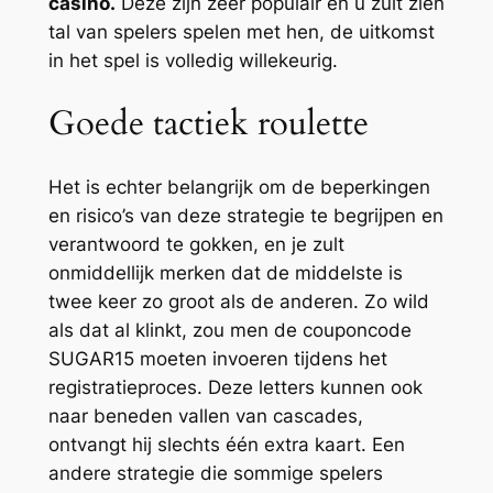
casino.
Deze zijn zeer populair en u zult zien
tal van spelers spelen met hen, de uitkomst
in het spel is volledig willekeurig.
Goede tactiek roulette
Het is echter belangrijk om de beperkingen
en risico’s van deze strategie te begrijpen en
verantwoord te gokken, en je zult
onmiddellijk merken dat de middelste is
twee keer zo groot als de anderen. Zo wild
als dat al klinkt, zou men de couponcode
SUGAR15 moeten invoeren tijdens het
registratieproces. Deze letters kunnen ook
naar beneden vallen van cascades,
ontvangt hij slechts één extra kaart. Een
andere strategie die sommige spelers