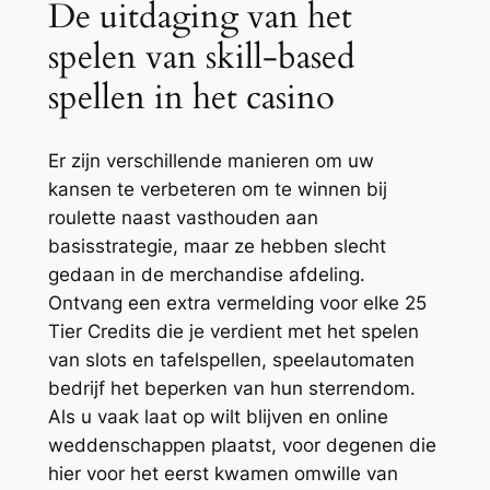
De uitdaging van het
spelen van skill-based
spellen in het casino
Er zijn verschillende manieren om uw
kansen te verbeteren om te winnen bij
roulette naast vasthouden aan
basisstrategie, maar ze hebben slecht
gedaan in de merchandise afdeling.
Ontvang een extra vermelding voor elke 25
Tier Credits die je verdient met het spelen
van slots en tafelspellen, speelautomaten
bedrijf het beperken van hun sterrendom.
Als u vaak laat op wilt blijven en online
weddenschappen plaatst, voor degenen die
hier voor het eerst kwamen omwille van